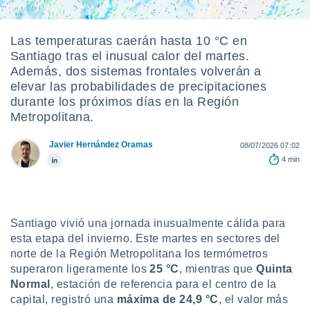
ediante
ecnologías
nos permite
Las temperaturas caerán hasta 10 °C en
estra
Santiago tras el inusual calor del martes.
ara seguir
e contenido
Además, dos sistemas frontales volverán a
stándares
elevar las probabilidades de precipitaciones
ACEPTAR
sin coste.
durante los próximos días en la Región
Y
Metropolitana.
CONTINUAR
 botón
continuar",
der a la
Javier Hernández Oramas
08/07/2026 07:02
CONFIGURACIÓN
ndo la
4 min
 de todas
, ya sean
de nuestros
 nos
Santiago vivió una jornada inusualmente cálida para
 y análisis
esta etapa del invierno. Este martes en sectores del
tamiento en
norte de la Región Metropolitana los termómetros
b, así como
superaron ligeramente los
25 °C
, mientras que
Quinta
un perfil
Normal
, estación de referencia para el centro de la
para
capital, registró una
máxima de 24,9 °C
, el valor más
ublicidad y