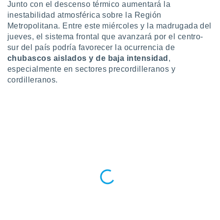
Junto con el descenso térmico aumentará la
 botón
inestabilidad atmosférica sobre la Región
.
Metropolitana. Entre este miércoles y la madrugada del
jueves, el sistema frontal que avanzará por el centro-
nto,
sur del país podría favorecer la ocurrencia de
chubascos aislados y de baja intensidad
,
cios
kies,
especialmente en sectores precordilleranos y
ores únicos
cordilleranos.
as similares
nar,
rocesar
onales como
 este sitio
recciones IP
ficadores de
 posible
s
 traten tus
nales en
 interés
go a lo que
nerte. Para
retirar su