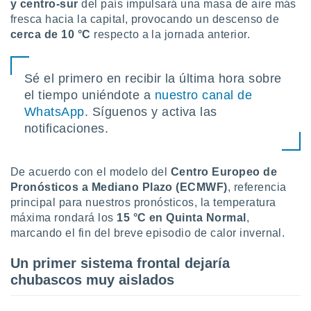
y centro-sur
del país impulsará una masa de aire más
uedes
uestro sitio
fresca hacia la capital, provocando un descenso de
ed.cl. En
cerca de 10 °C
respecto a la jornada anterior.
te
 de que
talarán
Sé el primero en recibir la última hora sobre
e sean
el tiempo uniéndote a
nuestro canal de
para
a
WhatsApp
. Síguenos y activa las
por el sitio
notificaciones.
o se
cookies para
De acuerdo con el modelo del
Centro Europeo de
nto ni para
Pronósticos a Mediano Plazo (ECMWF)
, referencia
licidad o
principal para nuestros pronósticos, la temperatura
ado, aunque
máxima rondará los
15 °C en Quinta Normal
,
sualizar
marcando el fin del breve episodio de calor invernal.
general no
ada. Puedes
Un primer sistema frontal dejaría
 instalación
chubascos muy aislados
y acceder a
io web a
ste abono