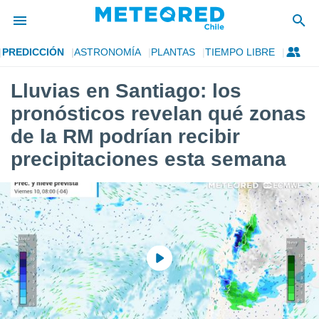
PREDICCIÓN
ASTRONOMÍA
PLANTAS
TIEMPO LIBRE
privacidad
Lluvias en Santiago: los
o de
eteored.cl)
pronósticos revelan qué zonas
borado por
es para
de la RM podrían recibir
ue la
precipitaciones esta semana
 que se
e calidad.
eder a este
ediante las
opciones:
ookies y
e forma
d digital
ada, basada
mación