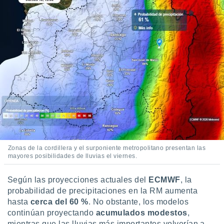
Zonas de la cordillera y el surponiente metropolitano presentan las
mayores posibilidades de lluvias el viernes.
Según las proyecciones actuales del
ECMWF
, la
probabilidad de precipitaciones en la RM aumenta
hasta
cerca del 60 %
. No obstante, los modelos
continúan proyectando
acumulados modestos
,
mientras que las lluvias más importantes volverían a