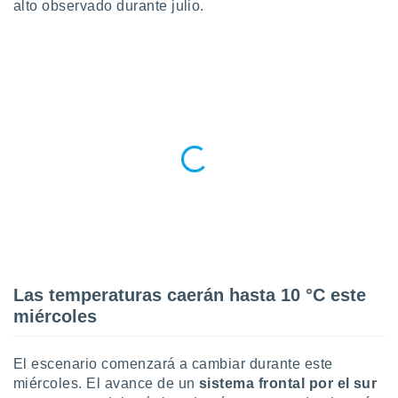
alto observado durante julio.
do en
 mismo.
sultar más
 en nuestra
 Cookies
y
ualquier
ento
 botón
ación de
kies
 disponible
e nuestra
.
IVAMENTE,
Las temperaturas caerán hasta 10 °C este
miércoles
as
 a cookies
El escenario comenzará a cambiar durante este
 no aceptar
miércoles. El avance de un
sistema frontal por el sur
ón de