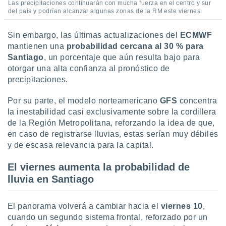
Las precipitaciones continuarán con mucha fuerza en el centro y sur
idad
del país y podrían alcanzar algunas zonas de la RM este viernes.
a, utilizar
a
Sin embargo, las últimas actualizaciones del
ECMWF
 la
mantienen una
probabilidad cercana al 30 % para
da, crear un
Santiago
, un porcentaje que aún resulta bajo para
personalizar
otorgar una alta confianza al pronóstico de
o, uso de
precipitaciones.
a la
e contenido
Por su parte, el modelo norteamericano
GFS
concentra
do, medir el
la inestabilidad casi exclusivamente sobre la cordillera
 de la
medir el
de la Región Metropolitana, reforzando la idea de que,
 del
en caso de registrarse lluvias, estas serían muy débiles
 comprender
y de escasa relevancia para la capital.
 través de
s o a través
El viernes aumenta la probabilidad de
nación de
lluvia en Santiago
edentes de
fuentes,
y mejora de
El panorama volverá a cambiar hacia el
viernes 10
,
os, uso de
cuando un segundo sistema frontal, reforzado por un
ados con el