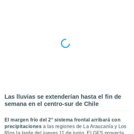
ento u
 de datos
er momento
ic en
o en
 Cookies
en
eb.
y
socios
el
to de
Las lluvias se extenderían hasta el fin de
la
semana en el centro-sur de Chile
 en un
 y/o acceder
 de datos
El margen frío del 2° sistema frontal arribará con
ara
precipitaciones
a las regiones de La Araucanía y Los
 anuncios
ar perfiles
Ríos la tarde del jueves 11 de junio. El GFS proyecta