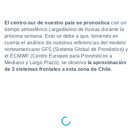
do en
 mismo.
sultar más
El centro-sur de nuestro país se pronostica
con un
 en nuestra
tiempo atmosférico cargadísimo de lluvias durante la
 Cookies
y
próxima semana. Esto se debe a que, teniendo en
ualquier
cuenta el análisis de nuestras referencias del modelo
ento
norteamericano GFS (Sistema Global de Pronóstico) y
 botón
el ECMWF (Centro Europeo para Pronósticos a
ación de
Mediano y Largo Plazo), se observa
la aproximación
kies
de 3 sistemas frontales a esta zona de Chile.
 disponible
e nuestra
.
IVAMENTE,
as
 a cookies
 no aceptar
ón de