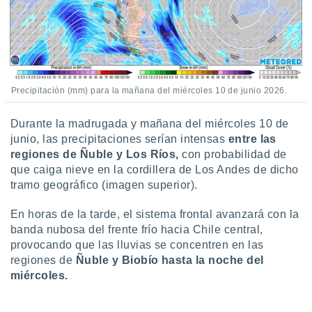
 botón
.
nto,
cios
Precipitación (mm) para la mañana del miércoles 10 de junio 2026.
kies,
ores únicos
Durante la madrugada y mañana del miércoles 10 de
as similares
nar,
junio, las precipitaciones serían intensas
entre las
rocesar
regiones de Ñuble y Los Ríos,
con probabilidad de
onales como
que caiga nieve en la cordillera de Los Andes de dicho
 este sitio
tramo geográfico (imagen superior).
recciones IP
ficadores de
En horas de la tarde, el sistema frontal avanzará con la
 posible
banda nubosa del frente frío hacia Chile central,
s
 traten tus
provocando que las lluvias se concentren en las
nales en
regiones de
Ñuble y Biobío hasta la noche del
 interés
miércoles.
go a lo que
nerte. Para
retirar su