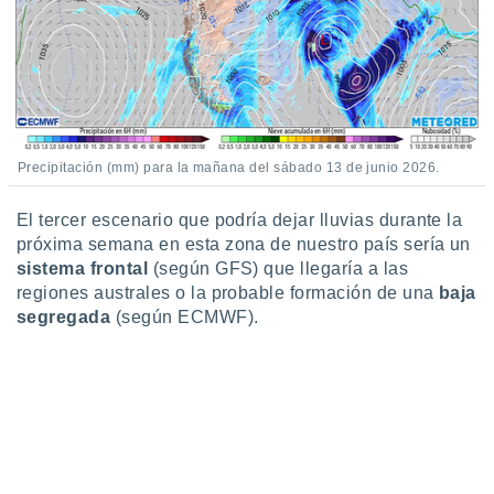
 seleccionar
o.
calización
precisa e
ión mediante
, publicidad
Precipitación (mm) para la mañana del sábado 13 de junio 2026.
dos,
 publicidad
El tercer escenario que podría dejar lluvias durante la
,
próxima semana en esta zona de nuestro país sería un
ón de
 desarrollo
sistema frontal
(según GFS) que llegaría a las
s.
regiones australes o la probable formación de una
baja
segregada
(según ECMWF).
tros 1199
ios