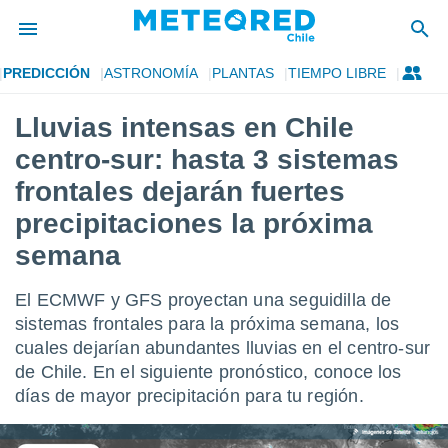
PREDICCIÓN
ASTRONOMÍA
PLANTAS
TIEMPO LIBRE
privacidad
Lluvias intensas en Chile
o de
eteored.cl)
centro-sur: hasta 3 sistemas
borado por
es para
frontales dejarán fuertes
ue la
precipitaciones la próxima
 que se
e calidad.
semana
eder a este
ediante las
opciones:
El ECMWF y GFS proyectan una seguidilla de
sistemas frontales para la próxima semana, los
ookies y
cuales dejarían abundantes lluvias en el centro-sur
e forma
de Chile. En el siguiente pronóstico, conoce los
días de mayor precipitación para tu región.
d digital
ada, basada
mación