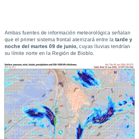
uedes
uestro sitio
ed.cl. En
te
 de que
talarán
Ambas fuentes de información meteorológica señalan
e sean
que el primer sistema frontal aterrizará entre la
tarde y
para
noche del martes 09 de junio,
cuyas lluvias tendrían
a
su límite norte en la Región de Biobío.
por el sitio
o se
cookies para
nto ni para
licidad o
ado, aunque
sualizar
general no
ada. Puedes
 instalación
y acceder a
io web a
ste abono