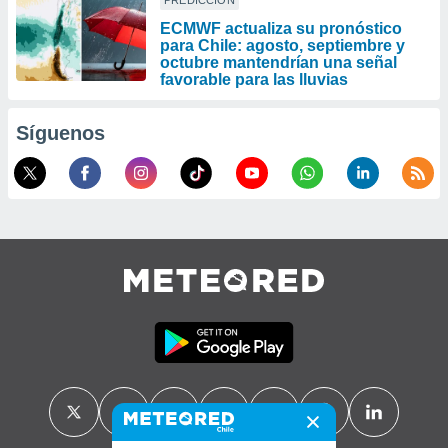
PREDICCIÓN
ECMWF actualiza su pronóstico
para Chile: agosto, septiembre y
octubre mantendrían una señal
favorable para las lluvias
Síguenos