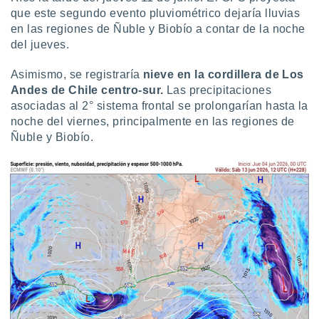
idad
que este segundo evento pluviométrico dejaría lluvias
a, utilizar
en las regiones de Ñuble y Biobío a contar de la noche
a
del jueves.
 la
Asimismo, se registraría
nieve en la cordillera de Los
da, crear un
Andes de Chile centro-sur.
Las precipitaciones
personalizar
o, uso de
asociadas al 2° sistema frontal se prolongarían hasta la
a la
noche del viernes, principalmente en las regiones de
e contenido
Ñuble y Biobío.
do, medir el
 de la
medir el
 del
 comprender
 través de
s o a través
nación de
edentes de
fuentes,
y mejora de
os, uso de
ados con el