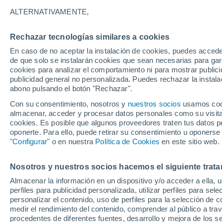
ALTERNATIVAMENTE,
Las altas presiones ejercerán un bloq
el país. El 'escudo antilluvias' no ser
Rechazar tecnologías similares a cookies
escabullirse para dejar precipitaciones
En caso de no aceptar la instalación de cookies, puedes accede
de que solo se instalarán cookies que sean necesarias para garan
cookies para analizar el comportamiento ni para mostrar publici
publicidad general no personalizada. Puedes rechazar la instala
abono pulsando el botón "Rechazar".
Con su consentimiento, nosotros y
nuestros socios
usamos cooki
almacenar, acceder y procesar datos personales como su visita e
cookies. Es posible que algunos proveedores traten tus datos pe
oponerte. Para ello, puede retirar su consentimiento u oponerse
"Configurar"
o en nuestra
Política de Cookies
en este sitio web.
Nosotros y nuestros socios hacemos el siguiente trata
Almacenar la información en un dispositivo y/o acceder a ella, 
perfiles para publicidad personalizada, utilizar perfiles para sele
personalizar el contenido, uso de perfiles para la selección de c
medir el rendimiento del contenido, comprender al público a tra
procedentes de diferentes fuentes, desarrollo y mejora de los se