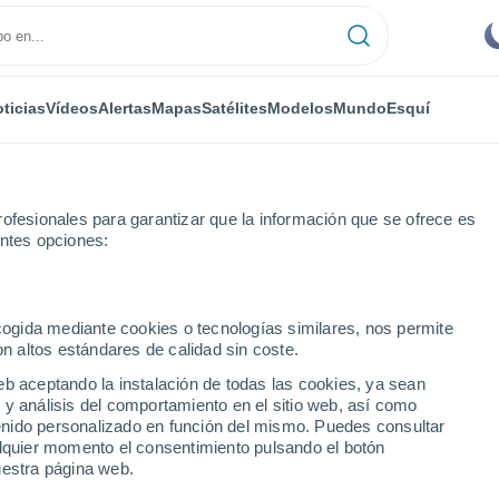
ticias
Vídeos
Alertas
Mapas
Satélites
Modelos
Mundo
Esquí
ONOMÍA
PLANTAS
TIEMPO LIBRE
ofesionales para garantizar que la información que se ofrece es
entes opciones:
ecogida mediante cookies o tecnologías similares, nos permite
on altos estándares de calidad sin coste.
y otras 3 regiones escaparán del 'escudo antilluvias' esta semana
eb aceptando la instalación de todas las cookies, ya sean
 y análisis del comportamiento en el sitio web, así como
ntenido personalizado en función del mismo. Puedes consultar
 otras 3 regiones
alquier momento el consentimiento pulsando el botón
uestra página web.
antilluvias' esta semana