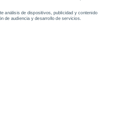
e análisis de dispositivos, publicidad y contenido
n de audiencia y desarrollo de servicios.
a zona central, el tramos austral de Chile seguirá recibiendo
5/2026 18:02
4 min
ha dificultad para llegar a Chile
. Las
alla que detendrá el avance de los frentes,
re ella para conseguir llegar al país.
recibir precipitaciones en esta semana:
la
precipitaciones más abundantes
, que se