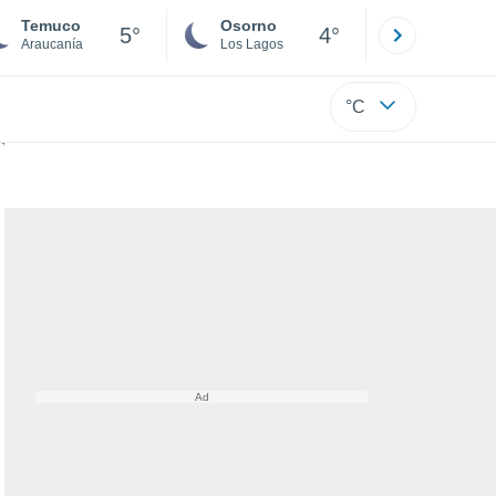
Temuco
Osorno
Puerto
5°
4°
Araucanía
Los Lagos
Los Lagos
°C