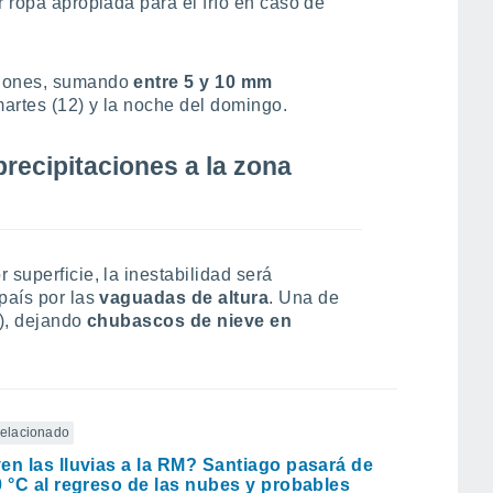
r ropa apropiada para el frío en caso de
ciones, sumando
entre 5 y 10 mm
artes (12) y la noche del domingo.
precipitaciones a la zona
 superficie, la inestabilidad será
país por las
vaguadas de altura
. Una de
5), dejando
chubascos de nieve en
 relacionado
en las lluvias a la RM? Santiago pasará de
0 °C al regreso de las nubes y probables