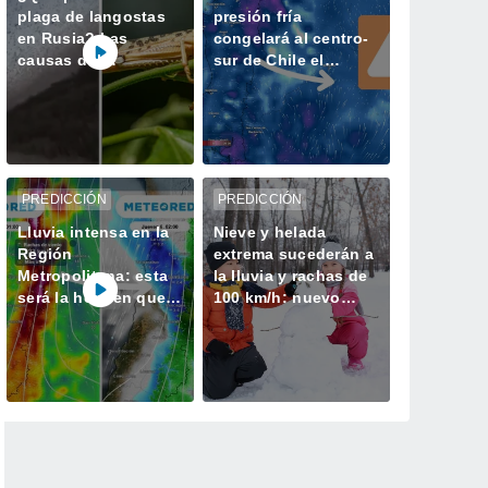
plaga de langostas
presión fría
en Rusia? Las
congelará al centro-
causas del
sur de Chile el
gigantesco enjambre
domingo 09
que invadió
Daguestán
PREDICCIÓN
PREDICCIÓN
Lluvia intensa en la
Nieve y helada
Región
extrema sucederán a
Metropolitana: esta
la lluvia y rachas de
será la hora en que
100 km/h: nuevo
lloverá con más
frente se avecina a la
fuerza este jueves
zona centro-sur de
Chile