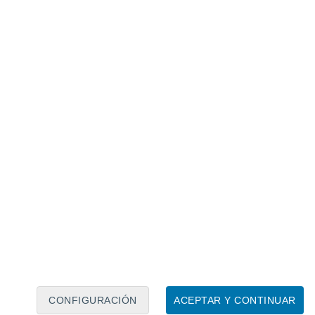
on el paso de varias ondas cortas por la zona.
de escala menor a los frentes, pero que
— alcanzarán la zona más austral de la
umulados
. Los sectores que más recibirán
o insular sur de la Región.
Puerto Natales y Torres del Paine están en
 Paine espera cerca de
50 mm de
 lluvia a nieve
, cuando las temperaturas
CONFIGURACIÓN
ACEPTAR Y CONTINUAR