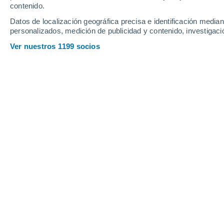
contenido.
Datos de localización geográfica precisa e identificación mediant
personalizados, medición de publicidad y contenido, investigació
Ver nuestros 1199 socios
Nieve en cordillera y lluvia en precordillera. Además de l
precipitaciones.
Viviana Urbina
12/0
Esta semana,
las lluvias tendrán muc
altas presiones actuarán como una mur
debiendo rodearla o bien pasar por sob
Muy pocas regiones de Chile lograrán 
Región de Magallanes recibirá las 