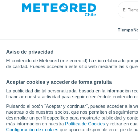
Tiempo
No
TODAS
ACTUALIDAD
CIENCIA
PREDICCIÓN
ASTR
Aviso de privacidad
El contenido de Meteored (meteored.cl) ha sido elaborado por pr
de calidad. Puedes acceder a este sitio web mediante las sigui
Aceptar cookies y acceder de forma gratuita
La publicidad digital personalizada, basada en la información r
financiar nuestra actividad para seguir ofreciéndote contenido c
Inicio
Noticias
Predicción
Sectores de Santiago 
Pulsando el botón "Aceptar y continuar", puedes acceder a la w
nuestras o de nuestros socios, que nos permiten el seguimiento
desarrollar un perfil específico para mostrarte publicidad y co
Sectores de Santiago y
más información en nuestra
Política de Cookies
y retirar en cu
Configuración de cookies
que aparece disponible en el pie de n
escaparán del 'escudo 