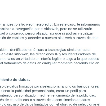
ueo para los frentes que avanzarán hacia
á perfecto, pues algunos sistemas lograrán
 en Chile continental.
r a nuestro sitio web meteored.cl. En este caso, te informamos
tizar la navegación por el sitio web, pero no se utilizarán
dad o contenido personalizado, aunque sí podrás visualizar
ción de cookies y acceder a nuestro sitio web a través de este
es, identificadores únicos o tecnologías similares para
n este sitio web, las direcciones IP y los identificadores de
rsonales en virtud de un interés legítimo, algo a lo que puedes
 al tratamiento de datos en cualquier momento haciendo clic en
miento de datos:
uso de datos limitados para seleccionar anuncios básicos, crear
ccionar la publicidad personalizada, crear un perfil para
ontenido personalizado, medir el rendimiento de la publicidad,
vés de estadísticas o a través de la combinación de datos
rvicios, uso de datos limitados con el objetivo de seleccionar el