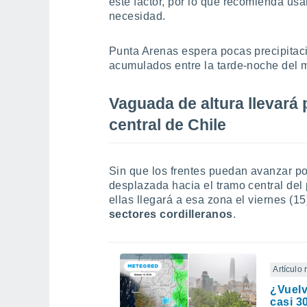
este factor, por lo que recomienda usa
necesidad.
Punta Arenas espera pocas precipita
acumulados entre la tarde-noche del m
Vaguada de altura llevará 
central de Chile
Sin que los frentes puedan avanzar por
desplazada hacia el tramo central del 
ellas llegará a esa zona el viernes (1
sectores cordilleranos
.
Artículo
¿Vuelv
casi 3