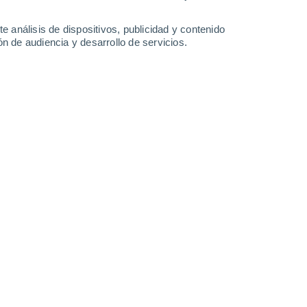
e análisis de dispositivos, publicidad y contenido
n de audiencia y desarrollo de servicios.
do durante el fin de semana,
era semana de junio marcada por
aturas moderadas y mañanas
as durante mayo.
/2026 08:02
5 min
ario muy variable en Santiago. Tras
en algunos sectores de la Región
omingo la situación cambió
eblas y nubosidad
costera hacia el valle,
 y frío en la capital.