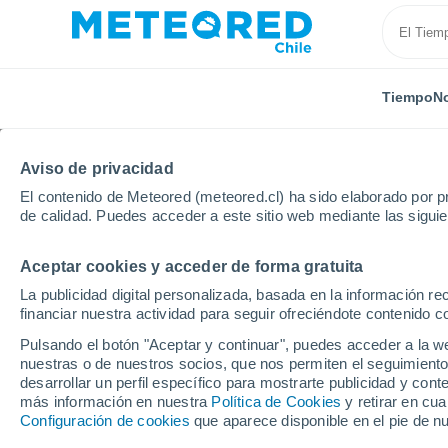
Tiempo
No
TODAS
ACTUALIDAD
CIENCIA
PREDICCIÓN
ASTR
Aviso de privacidad
El contenido de Meteored (meteored.cl) ha sido elaborado por pr
de calidad. Puedes acceder a este sitio web mediante las sigui
Aceptar cookies y acceder de forma gratuita
La publicidad digital personalizada, basada en la información r
financiar nuestra actividad para seguir ofreciéndote contenido c
Inicio
Noticias
Predicción
Tras las nieblas y llo
Pulsando el botón "Aceptar y continuar", puedes acceder a la w
nuestras o de nuestros socios, que nos permiten el seguimiento
desarrollar un perfil específico para mostrarte publicidad y co
Tras las nieblas y llov
más información en nuestra
Política de Cookies
y retirar en cu
Configuración de cookies
que aparece disponible en el pie de n
vuelven a subir en Sa