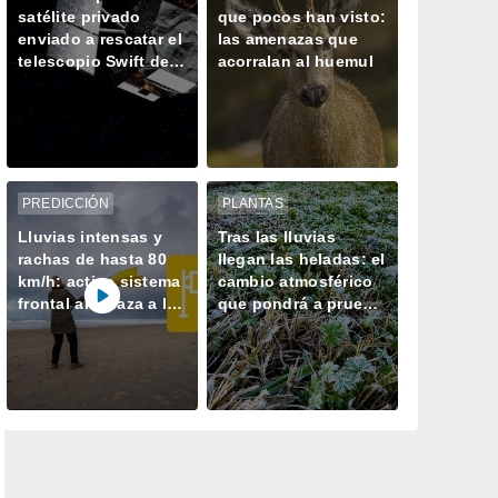
satélite privado
que pocos han visto:
enviado a rescatar el
las amenazas que
telescopio Swift de
acorralan al huemul
la NASA gira sin
control
PREDICCIÓN
PLANTAS
Lluvias intensas y
Tras las lluvias
rachas de hasta 80
llegan las heladas: el
km/h: activo sistema
cambio atmosférico
frontal amenaza a la
que pondrá a prueba
zona central del país
a la agricultura de la
zona central