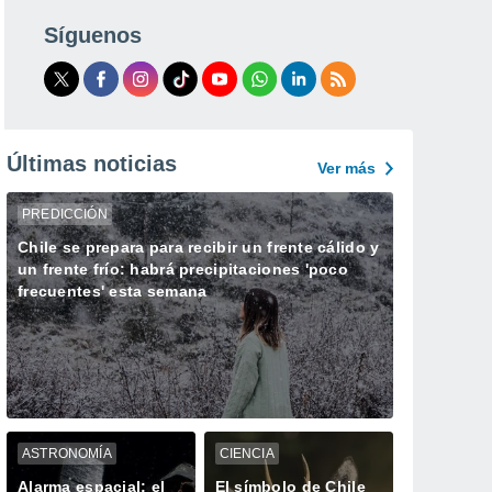
Síguenos
Últimas noticias
Ver más
PREDICCIÓN
Chile se prepara para recibir un frente cálido y
un frente frío: habrá precipitaciones 'poco
frecuentes' esta semana
ASTRONOMÍA
CIENCIA
Alarma espacial: el
El símbolo de Chile