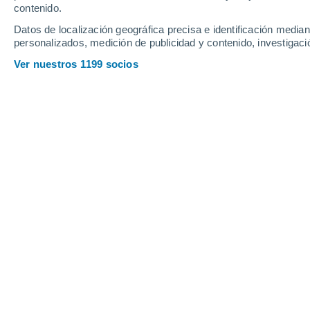
contenido.
Datos de localización geográfica precisa e identificación mediant
personalizados, medición de publicidad y contenido, investigació
Ver nuestros 1199 socios
Tras el brusco cambio registra
Santiago enfrentará una prim
abundante nubosidad, temper
menos frías que las observad
Javier Hernández
01/06
Oramas
El fin de semana terminó con un escen
temperaturas que rozaron los 30 °C
Metropolitana durante
el sábado
, el
d
drásticamente con el ingreso de ni
dejando un ambiente mucho más húmedo