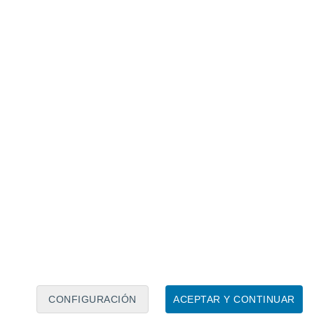
lativa e importante cobertura nubosa marcarán la
 de
lloviznas débiles durante las primeras
e la Región Metropolitana
, especialmente
ostera sea más persistente.
o repunte de temperaturas
ntinuará impulsando nubosidad hacia la zona
ubir desde el martes.
CONFIGURACIÓN
ACEPTAR Y CONTINUAR