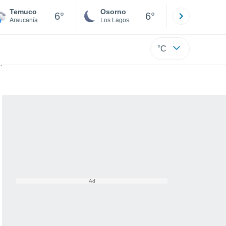
Temuco
Osorno
Puerto
6°
6°
Araucanía
Los Lagos
Los Lagos
°C
o en la RM