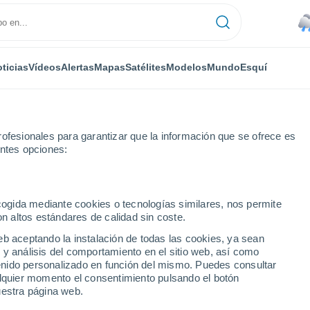
ticias
Vídeos
Alertas
Mapas
Satélites
Modelos
Mundo
Esquí
ONOMÍA
PLANTAS
TIEMPO LIBRE
ofesionales para garantizar que la información que se ofrece es
entes opciones:
ecogida mediante cookies o tecnologías similares, nos permite
on altos estándares de calidad sin coste.
viznas, las temperaturas vuelven a subir en Santiago: así comienza juni
eb aceptando la instalación de todas las cookies, ya sean
 y análisis del comportamiento en el sitio web, así como
ntenido personalizado en función del mismo. Puedes consultar
iznas, las temperaturas
alquier momento el consentimiento pulsando el botón
uestra página web.
ntiago: así comienza