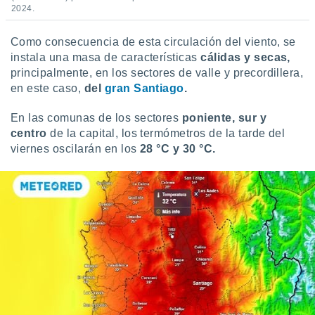
idad
2024.
a, utilizar
a
Como consecuencia de esta circulación del viento, se
 la
instala una masa de características
cálidas y secas,
principalmente, en los sectores de valle y precordillera,
da, crear un
en este caso,
del
gran Santiago
.
personalizar
o, uso de
a la
En las comunas de los sectores
poniente, sur y
e contenido
centro
de la capital, los termómetros de la tarde del
do, medir el
viernes oscilarán en los
28 °C y 30 °C.
 de la
medir el
 del
 comprender
 través de
s o a través
nación de
edentes de
fuentes,
y mejora de
os, uso de
ados con el