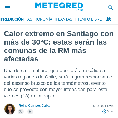
PREDICCIÓN
ASTRONOMÍA
PLANTAS
TIEMPO LIBRE
privacidad
Calor extremo en Santiago con
o de
eteored.cl)
más de 30°C: estas serán las
borado por
es para
comunas de la RM más
ue la
afectadas
 que se
e calidad.
eder a este
Una dorsal en altura, que aportará aire cálido a
ediante las
varias regiones de Chile, será la gran responsable
opciones:
del ascenso brusco de los termómetros, evento
ookies y
que se proyecta con mayor intensidad para este
e forma
viernes (18) en la capital.
d digital
Reina Campos Caba
15/10/2024 12:10
ada, basada
5 min
mación