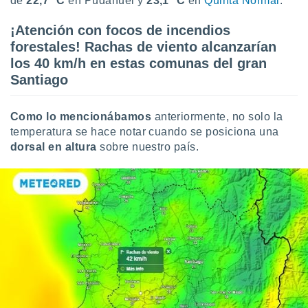
de
22,7 °C
en Pudahuel y
23,1 °C
en
Quinta Normal
.
¡Atención con focos de incendios
forestales! Rachas de viento alcanzarían
los 40 km/h en estas comunas del gran
Santiago
Como lo mencionábamos
anteriormente, no solo la
temperatura se hace notar cuando se posiciona una
dorsal en altura
sobre nuestro país.