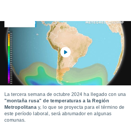
ediante
ecnologías
nos permite
estra
ara seguir
e contenido
stándares
ACEPTAR
sin coste.
Y
CONTINUAR
 botón
continuar",
der a la
CONFIGURACIÓN
ndo la
 de todas
, ya sean
de nuestros
 nos
La tercera semana de octubre 2024 ha llegado con una
 y análisis
"montaña rusa" de temperaturas a la Región
tamiento en
Metropolitana
y, lo que se proyecta para el término de
b, así como
este período laboral, será abrumador en algunas
un perfil
comunas.
para
ublicidad y