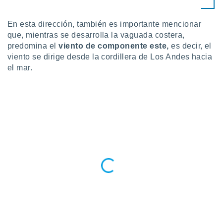
 botón
.
En esta dirección, también es importante mencionar
que, mientras se desarrolla la vaguada costera,
nto,
predomina el
viento de componente este,
es decir, el
viento se dirige desde la cordillera de Los Andes hacia
cios
el mar.
kies,
ores únicos
as similares
nar,
rocesar
onales como
 este sitio
recciones IP
ficadores de
 posible
s
 traten tus
nales en
 interés
go a lo que
nerte. Para
retirar su