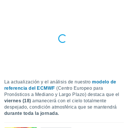
do en
 mismo.
sultar más
 en nuestra
 Cookies
y
ualquier
ento
 botón
ación de
kies
 disponible
e nuestra
.
La actualización y el análisis de nuestro
modelo de
referencia del ECMWF
(Centro Europeo para
IVAMENTE,
Pronósticos a Mediano y Largo Plazo) destaca que el
viernes (18)
amanecerá con el cielo totalmente
as
despejado, condición atmosférica que se mantendrá
 a cookies
durante toda la jornada.
 no aceptar
ón de