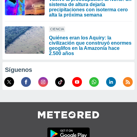
sistema de altura dejaría
precipitaciones con isoterma cero
alta la próxima semana
CIENCIA
Quiénes eran los Aquiry: la
civilización que construyó enormes
geoglifos en la Amazonía hace
2.500 años
Síguenos