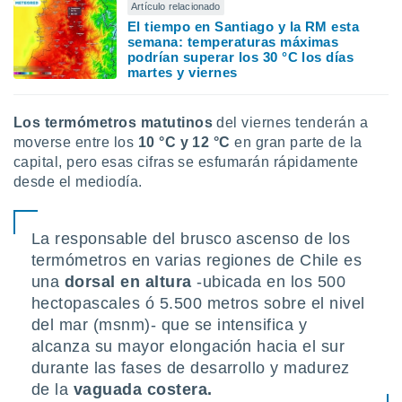
uedes
Artículo relacionado
uestro sitio
El tiempo en Santiago y la RM esta
ed.cl. En
semana: temperaturas máximas
te
podrían superar los 30 °C los días
martes y viernes
 de que
talarán
e sean
Los termómetros matutinos
del viernes tenderán a
para
a
moverse entre los
10 °C y 12 °C
en gran parte de la
por el sitio
capital, pero esas cifras se esfumarán rápidamente
o se
desde el mediodía.
cookies para
nto ni para
La responsable del brusco ascenso de los
licidad o
termómetros en varias regiones de Chile es
ado, aunque
una
dorsal en altura
-ubicada en los 500
sualizar
hectopascales ó 5.500 metros sobre el nivel
general no
del mar (msnm)- que se intensifica y
ada. Puedes
alcanza su mayor elongación hacia el sur
 instalación
y acceder a
durante las fases de desarrollo y madurez
io web a
de la
vaguada costera.
ste abono