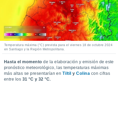
 seleccionar
o.
calización
precisa e
ión mediante
, publicidad
dos,
Temperatura máxima (°C) prevista para el viernes 18 de octubre 2024
 publicidad
en Santiago y la Región Metropolitana.
,
ón de
Hasta el momento
de la elaboración y emisión de este
 desarrollo
pronóstico meteorológico, las temperaturas máximas
s.
más altas se presentarían en
Tiltil
y
Colina
con cifras
tros 1199
entre los
31 °C y 32 °C.
ios