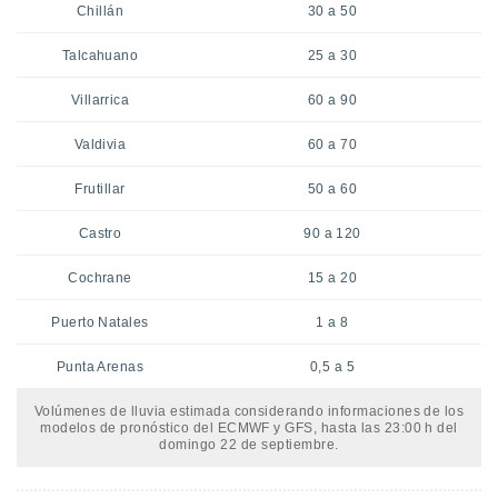
Chillán
30 a 50
Talcahuano
25 a 30
Villarrica
60 a 90
Valdivia
60 a 70
Frutillar
50 a 60
Castro
90 a 120
Cochrane
15 a 20
Puerto Natales
1 a 8
Punta Arenas
0,5 a 5
Volúmenes de lluvia estimada considerando informaciones de los
modelos de pronóstico del ECMWF y GFS, hasta las 23:00 h del
domingo 22 de septiembre.