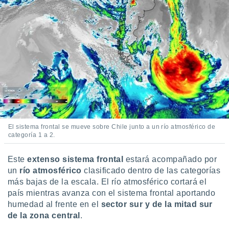
uedes
uestro sitio
ed.cl. En
te
 de que
talarán
e sean
para
a
por el sitio
o se
cookies para
El sistema frontal se mueve sobre Chile junto a un río atmosférico de
nto ni para
categoría 1 a 2.
licidad o
ado, aunque
Este
extenso sistema frontal
estará acompañado por
sualizar
un
río atmosférico
clasificado dentro de las categorías
general no
más bajas de la escala. El río atmosférico cortará el
ada. Puedes
país mientras avanza con el sistema frontal aportando
 instalación
humedad al frente en el
sector sur y de la mitad sur
y acceder a
de la zona central
.
io web a
ste abono