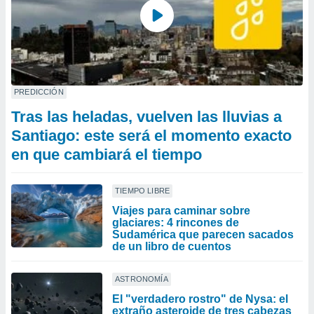
PREDICCIÓN
Tras las heladas, vuelven las lluvias a
Santiago: este será el momento exacto
en que cambiará el tiempo
TIEMPO LIBRE
Viajes para caminar sobre
glaciares: 4 rincones de
Sudamérica que parecen sacados
de un libro de cuentos
ASTRONOMÍA
El "verdadero rostro" de Nysa: el
extraño asteroide de tres cabezas