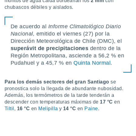
montos de agua caída bordearían los
2 mm
con
idad
chubascos débiles y aislados.
a, utilizar
a
 la
De acuerdo al
Informe Climatológico Diario
da, crear un
Nacional,
emitido el viernes (27) por la
personalizar
Dirección Meteorológica de Chile (DMC), el
o, uso de
superávit de precipitaciones
dentro de la
a la
Región Metropolitana, asciende a 56,2 % en
e contenido
do, medir el
Pudahuel y a 45,7 % en
Quinta Normal
.
 de la
medir el
 del
Para los demás sectores del gran Santiago
se
 comprender
pronostica solo la llegada de abundante nubosidad.
 través de
Además, los termómetros de la tarde tenderán a
s o a través
descender con temperaturas máximas de
17 °C
en
nación de
edentes de
Tiltil
,
16 °C
en
Melipilla
y
1
4 °C
en
Paine
.
fuentes,
y mejora de
os, uso de
ados con el