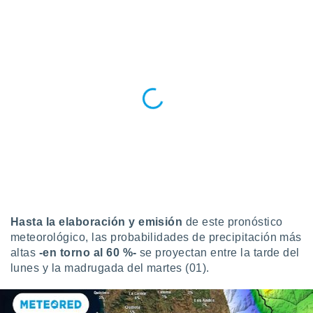
 botón
.
nto,
cios
kies,
ores únicos
as similares
nar,
rocesar
onales como
 este sitio
recciones IP
ficadores de
 posible
Hasta la elaboración y emisión
de este pronóstico
s
meteorológico, las probabilidades de precipitación más
 traten tus
altas
-en torno al 60 %-
se proyectan entre la tarde del
nales en
lunes y la madrugada del martes (01).
 interés
go a lo que
nerte. Para
retirar su