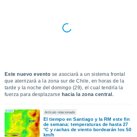
do en
 mismo.
sultar más
 en nuestra
 Cookies
y
ualquier
ento
 botón
ación de
kies
 disponible
Este nuevo evento
se asociará a un sistema frontal
e nuestra
que aterrizará a la zona sur de Chile, en horas de la
.
tarde y la noche del domingo (29), el cual tendría la
fuerza para desplazarse
hacia la zona central.
IVAMENTE,
Artículo relacionado
as
 a cookies
El tiempo en Santiago y la RM este fin
de semana: temperaturas de hasta 27
 no aceptar
°C y rachas de viento bordearán los 50
ón de
km/h