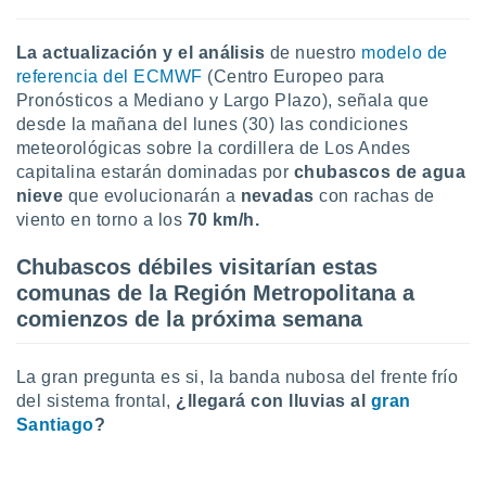
uedes
uestro sitio
ed.cl. En
La actualización y el análisis
de nuestro
modelo de
te
referencia del ECMWF
(Centro Europeo para
 de que
Pronósticos a Mediano y Largo Plazo), señala que
talarán
desde la mañana del lunes (30) las condiciones
e sean
meteorológicas sobre la cordillera de Los Andes
para
a
capitalina estarán dominadas por
chubascos de agua
por el sitio
nieve
que evolucionarán a
nevadas
con rachas de
o se
viento en torno a los
70 km/h.
cookies para
Chubascos débiles visitarían estas
nto ni para
comunas de la Región Metropolitana a
licidad o
comienzos de la próxima semana
ado, aunque
sualizar
La gran pregunta es si, la banda nubosa del frente frío
general no
ada. Puedes
del sistema frontal,
¿llegará con lluvias al
gran
 instalación
Santiago
?
y acceder a
io web a
ste abono