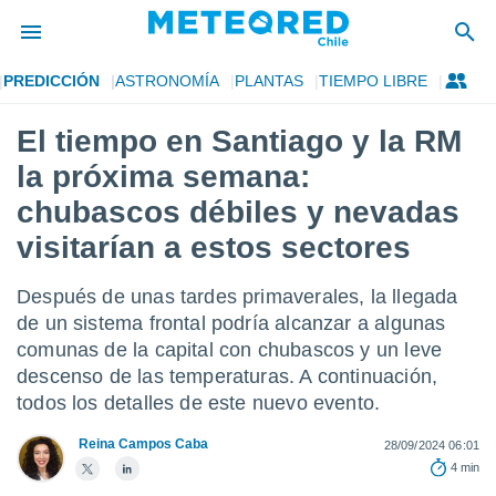
PREDICCIÓN
ASTRONOMÍA
PLANTAS
TIEMPO LIBRE
privacidad
El tiempo en Santiago y la RM
o de
eteored.cl)
la próxima semana:
borado por
es para
chubascos débiles y nevadas
ue la
visitarían a estos sectores
 que se
e calidad.
eder a este
Después de unas tardes primaverales, la llegada
ediante las
de un sistema frontal podría alcanzar a algunas
opciones:
comunas de la capital con chubascos y un leve
ookies y
descenso de las temperaturas. A continuación,
e forma
todos los detalles de este nuevo evento.
d digital
Reina Campos Caba
28/09/2024 06:01
ada, basada
4 min
mación