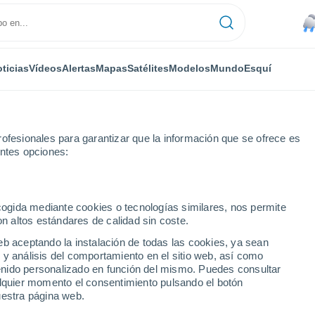
ticias
Vídeos
Alertas
Mapas
Satélites
Modelos
Mundo
Esquí
ofesionales para garantizar que la información que se ofrece es
entes opciones:
ecogida mediante cookies o tecnologías similares, nos permite
on altos estándares de calidad sin coste.
pio de Barranquitas
eb aceptando la instalación de todas las cookies, ya sean
 y análisis del comportamiento en el sitio web, así como
ntenido personalizado en función del mismo. Puedes consultar
31°
alquier momento el consentimiento pulsando el botón
26°
uestra página web.
Almira