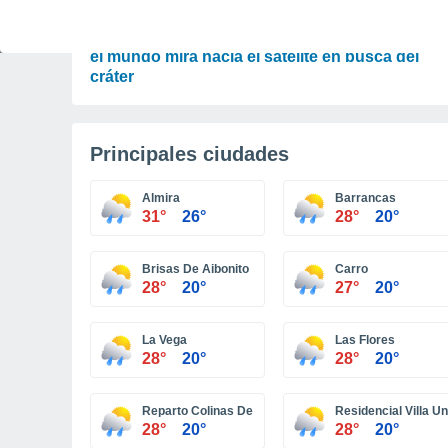
ASTRONOMÍA
Cohete de SpaceX choca contra la Luna y todo
el mundo mira hacia el satélite en busca del
cráter
Principales ciudades
Almira
Barrancas
31°
26°
28°
20°
Brisas De Aibonito
Carro
28°
20°
27°
20°
La Vega
Las Flores
28°
20°
28°
20°
Reparto Colinas De Monte Verde
Residencial Villa U
28°
20°
28°
20°