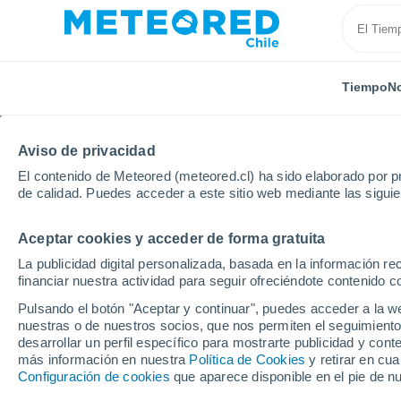
Tiempo
No
Aviso de privacidad
El contenido de Meteored (meteored.cl) ha sido elaborado por pr
de calidad. Puedes acceder a este sitio web mediante las sigui
Aceptar cookies y acceder de forma gratuita
Inicio
Puerto Rico
Municipio de Barranquitas
La publicidad digital personalizada, basada en la información r
financiar nuestra actividad para seguir ofreciéndote contenido c
El Tiempo en el Munici
Pulsando el botón "Aceptar y continuar", puedes acceder a la w
nuestras o de nuestros socios, que nos permiten el seguimiento
desarrollar un perfil específico para mostrarte publicidad y co
Hoy, 7 agosto
Todo el día
Símbolo
más información en nuestra
Política de Cookies
y retirar en cu
Configuración de cookies
que aparece disponible en el pie de n