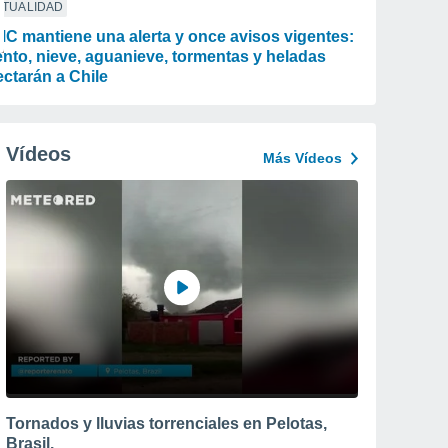
CTUALIDAD
C mantiene una alerta y once avisos vigentes:
ento, nieve, aguanieve, tormentas y heladas
ectarán a Chile
Vídeos
Más Vídeos
Tornados y lluvias torrenciales en Pelotas,
Brasil.