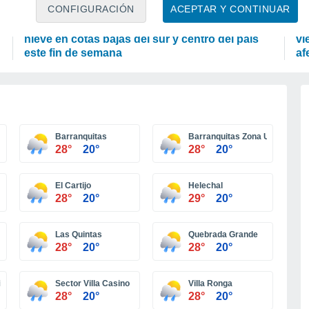
PREDICCIÓN
A
CONFIGURACIÓN
ACEPTAR Y CONTINUAR
Aire polar avanza por Chile: frente frío dejará
DM
nieve en cotas bajas del sur y centro del país
vi
este fin de semana
af
Barranquitas
Barranquitas Zona Urbana
28°
20°
28°
20°
El Cartijo
Helechal
28°
20°
29°
20°
Las Quintas
Quebrada Grande
28°
20°
28°
20°
niversidad
Sector Villa Casino
Villa Ronga
28°
20°
28°
20°