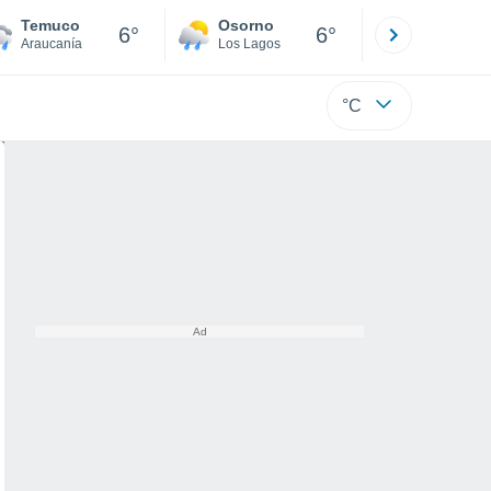
Temuco
Osorno
Puerto
6°
6°
Araucanía
Los Lagos
Los Lagos
°C