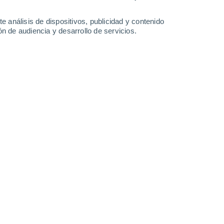
e análisis de dispositivos, publicidad y contenido
n de audiencia y desarrollo de servicios.
Leaflet
|
©
OpenStreetMap
|
ECMWF
by © Meteored