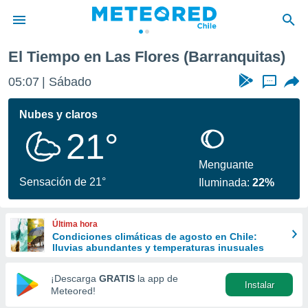
El Tiempo en Las Flores (Barranquitas)
privacidad
05:07
Sábado
...
o de
eteored.cl)
borado por
Nubes y claros
es para
21°
ue la
 que se
e calidad.
Menguante
eder a este
Sensación de 21°
Iluminada:
22%
ediante las
opciones:
Última hora
ookies y
Condiciones climáticas de agosto en Chile:
e forma
lluvias abundantes y temperaturas inusuales
d digital
¡Descarga
GRATIS
la app de
Instalar
ada, basada
Meteored!
mación