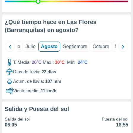
 seleccionar
o.
calización
precisa e
¿Qué tiempo hace en Las Flores
ión mediante
(Barranquitas) en
agosto
?
, publicidad
yo
Junio
Julio
Agosto
Septiembre
Octubre
Noviemb
dos,
 publicidad
,
T. Media:
26°C
Max.:
30°C
Min:
24°C
ón de
Días de lluvia:
22
días
 desarrollo
s.
Acum. de lluvia:
107 mm
tros 1199
Viento medio:
11 km/h
ios
Salida y Puesta del sol
Salida del sol
Puesta del sol
06:05
18:55