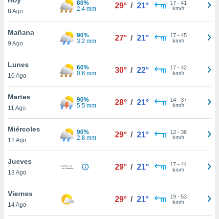
80%
17
-
41
29°
/
21°
2.4 mm
km/h
8 Ago
do en
 mismo.
sultar más
Mañana
90%
17
-
45
27°
/
21°
 en nuestra
3.2 mm
km/h
9 Ago
 Cookies
y
ualquier
Lunes
60%
17
-
42
30°
/
22°
0.6 mm
km/h
10 Ago
ento
 botón
ación de
Martes
90%
14
-
37
28°
/
21°
kies
5.5 mm
km/h
11 Ago
 disponible
e nuestra
Miércoles
90%
12
-
36
.
29°
/
21°
2.8 mm
km/h
12 Ago
IVAMENTE,
Jueves
17
-
44
29°
/
21°
km/h
13 Ago
as
 a cookies
Viernes
19
-
53
29°
/
21°
km/h
 no aceptar
14 Ago
ón de