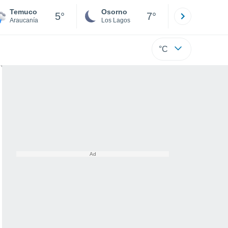
Temuco
Osorno
Puerto
5°
7°
Araucanía
Los Lagos
Los Lagos
°C