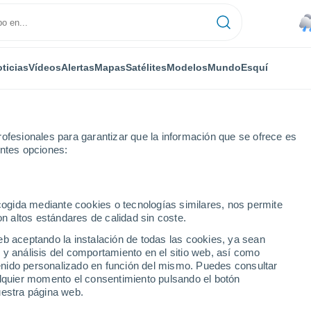
ticias
Vídeos
Alertas
Mapas
Satélites
Modelos
Mundo
Esquí
ofesionales para garantizar que la información que se ofrece es
entes opciones:
ecogida mediante cookies o tecnologías similares, nos permite
on altos estándares de calidad sin coste.
pio de Toa Alta
eb aceptando la instalación de todas las cookies, ya sean
 y análisis del comportamiento en el sitio web, así como
ntenido personalizado en función del mismo. Puedes consultar
alquier momento el consentimiento pulsando el botón
uestra página web.