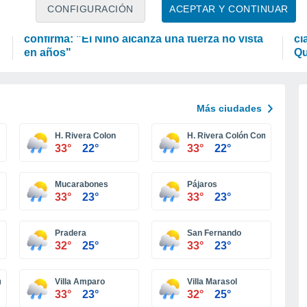
PREDICCIÓN
A
CONFIGURACIÓN
ACEPTAR Y CONTINUAR
La Organización Meteorológica Mundial
¿Q
confirma: "El Niño alcanza una fuerza no vista
cl
en años"
Qu
Más ciudades
H. Rivera Colon
H. Rivera Colón Comunidad
33°
22°
33°
22°
Mucarabones
Pájaros
33°
23°
33°
23°
Pradera
San Fernando
32°
25°
33°
23°
na
Villa Amparo
Villa Marasol
33°
23°
32°
25°