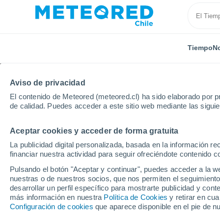
Tiempo
No
Aviso de privacidad
El contenido de Meteored (meteored.cl) ha sido elaborado por pr
de calidad. Puedes acceder a este sitio web mediante las sigui
Aceptar cookies y acceder de forma gratuita
Inicio
Puerto Rico
Municipio de Toa Alta
La publicidad digital personalizada, basada en la información r
financiar nuestra actividad para seguir ofreciéndote contenido c
El Tiempo en el Munici
Pulsando el botón "Aceptar y continuar", puedes acceder a la w
nuestras o de nuestros socios, que nos permiten el seguimiento
desarrollar un perfil específico para mostrarte publicidad y co
Hoy, 5 agosto
Todo el día
Símbolo
más información en nuestra
Política de Cookies
y retirar en cu
Configuración de cookies
que aparece disponible en el pie de n