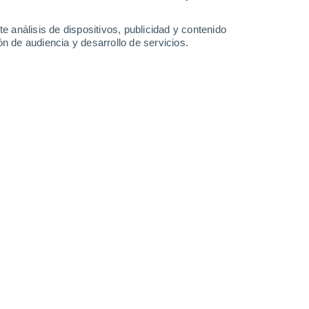
e análisis de dispositivos, publicidad y contenido
n de audiencia y desarrollo de servicios.
Leaflet
|
©
OpenStreetMap
|
ECMWF
by © Meteored