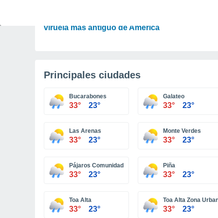
CIENCIA
Detectan en momias de Arica el virus de la
viruela más antiguo de América
Principales ciudades
Bucarabones
Galateo
33°
23°
33°
23°
Las Arenas
Monte Verdes
33°
23°
33°
23°
Pájaros Comunidad
Piña
33°
23°
33°
23°
Toa Alta
Toa Alta Zona Urba
33°
23°
33°
23°