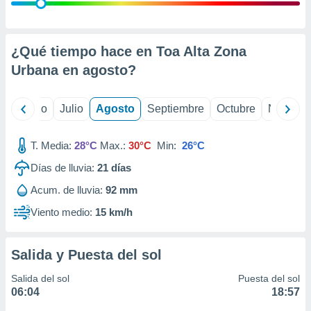
 seleccionar
o.
calización
precisa e
¿Qué tiempo hace en Toa Alta Zona
ión mediante
Urbana en
agosto
?
, publicidad
yo
Junio
Julio
Agosto
Septiembre
Octubre
Noviemb
dos,
 publicidad
,
T. Media:
28°C
Max.:
30°C
Min:
26°C
ón de
Días de lluvia:
21
días
 desarrollo
s.
Acum. de lluvia:
92 mm
tros 1199
Viento medio:
15 km/h
ios
Salida y Puesta del sol
Salida del sol
Puesta del sol
06:04
18:57