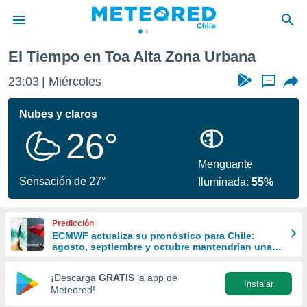
ana
El Tiempo en Toa Alta Zona Urbana
privacidad
23:03
Miércoles
...
o de
eteored.cl)
borado por
Nubes y claros
es para
26°
ue la
 que se
e calidad.
Menguante
eder a este
Sensación de 27°
Iluminada:
55%
ediante las
opciones:
Predicción
ookies y
ECMWF actualiza su pronóstico para Chile:
e forma
agosto, septiembre y octubre mantendrían una
señal favorable para las lluvias
d digital
¡Descarga
GRATIS
la app de
Instalar
ada, basada
Meteored!
mación