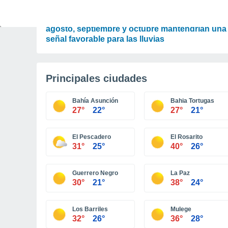
PREDICCIÓN
ECMWF actualiza su pronóstico para Chile:
agosto, septiembre y octubre mantendrían una
señal favorable para las lluvias
Principales ciudades
Bahía Asunción
Bahia Tortugas
27°
22°
27°
21°
El Pescadero
El Rosarito
31°
25°
40°
26°
Guerrero Negro
La Paz
30°
21°
38°
24°
Los Barriles
Mulege
32°
26°
36°
28°