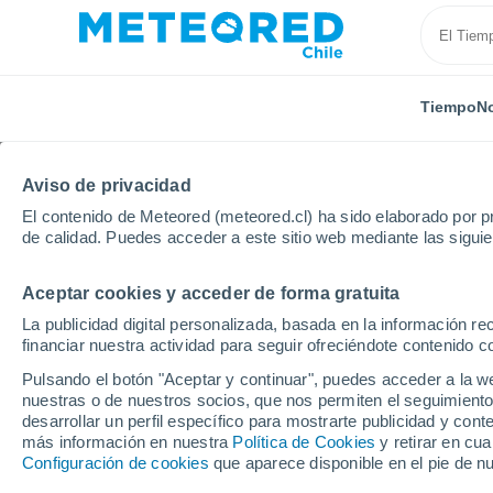
Tiempo
No
Aviso de privacidad
El contenido de Meteored (meteored.cl) ha sido elaborado por pr
de calidad. Puedes acceder a este sitio web mediante las sigui
Aceptar cookies y acceder de forma gratuita
Inicio
México
Baja California Sur
La publicidad digital personalizada, basada en la información r
financiar nuestra actividad para seguir ofreciéndote contenido c
El Tiempo en Baja Calif
Pulsando el botón "Aceptar y continuar", puedes acceder a la w
nuestras o de nuestros socios, que nos permiten el seguimiento
desarrollar un perfil específico para mostrarte publicidad y co
Hoy, 6 agosto
Todo el día
Símbolo
más información en nuestra
Política de Cookies
y retirar en cu
30°
Configuración de cookies
que aparece disponible en el pie de n
21°
27°
Guerrero
38°
21°