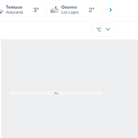
Temuco
Osorno
Puerto
3°
2°
Araucanía
Los Lagos
Los Lagos
°C