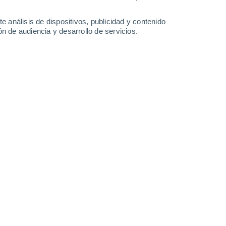
34°
Santos
26°
San Jose
e análisis de dispositivos, publicidad y contenido
Del Cabo
n de audiencia y desarrollo de servicios.
Leaflet
|
©
OpenStreetMap
|
ECMWF
by © Meteored