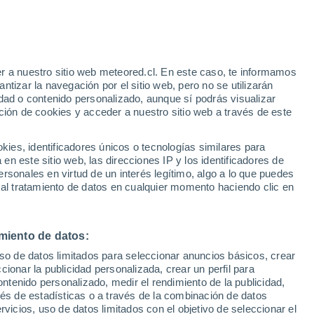
35°
27°
Santa
Rosalia
36°
28°
Mulege
r a nuestro sitio web meteored.cl. En este caso, te informamos
tizar la navegación por el sitio web, pero no se utilizarán
30°
dad o contenido personalizado, aunque sí podrás visualizar
23°
33°
ción de cookies y acceder a nuestro sitio web a través de este
Juanico
28°
Loreto
es, identificadores únicos o tecnologías similares para
n este sitio web, las direcciones IP y los identificadores de
rsonales en virtud de un interés legítimo, algo a lo que puedes
38°
 al tratamiento de datos en cualquier momento haciendo clic en
23°
29°
Ciudad
25°
Constitucion
San Carlos
miento de datos:
38°
24°
uso de datos limitados para seleccionar anuncios básicos, crear
La Paz
ccionar la publicidad personalizada, crear un perfil para
ontenido personalizado, medir el rendimiento de la publicidad,
31°
vés de estadísticas o a través de la combinación de datos
25°
rvicios, uso de datos limitados con el objetivo de seleccionar el
Todos