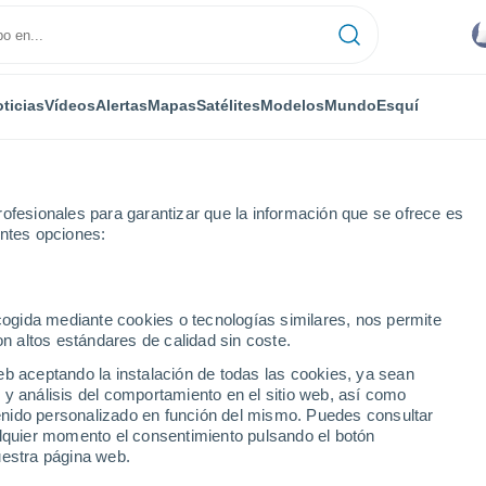
ticias
Vídeos
Alertas
Mapas
Satélites
Modelos
Mundo
Esquí
ofesionales para garantizar que la información que se ofrece es
entes opciones:
ecogida mediante cookies o tecnologías similares, nos permite
on altos estándares de calidad sin coste.
ornia Sur
eb aceptando la instalación de todas las cookies, ya sean
 y análisis del comportamiento en el sitio web, así como
ntenido personalizado en función del mismo. Puedes consultar
alquier momento el consentimiento pulsando el botón
uestra página web.