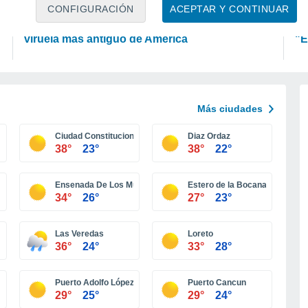
CIENCIA
P
CONFIGURACIÓN
ACEPTAR Y CONTINUAR
Detectan en momias de Arica el virus de la
La
viruela más antiguo de América
"E
Más ciudades
Ciudad Constitucion
Diaz Ordaz
38°
23°
38°
22°
Ensenada De Los Muertos
Estero de la Bocana
34°
26°
27°
23°
Las Veredas
Loreto
36°
24°
33°
28°
Puerto Adolfo López Mateos
Puerto Cancun
29°
25°
29°
24°