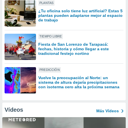
uedes
PLANTAS
uestro sitio
¿Tu oficina solo tiene luz artificial? Estas 5
ed.cl. En
plantas pueden adaptarse mejor al espacio
te
de trabajo
 de que
talarán
e sean
TIEMPO LIBRE
para
Fiesta de San Lorenzo de Tarapacá:
a
fechas, historia y cómo llegar a este
por el sitio
tradicional festejo nortino
o se
cookies para
PREDICCIÓN
nto ni para
licidad o
Vuelve la preocupación al Norte: un
sistema de altura dejaría precipitaciones
con isoterma cero alta la próxima semana
ado, aunque
sualizar
general no
ada. Puedes
Vídeos
 instalación
Más Vídeos
y acceder a
io web a
ste abono