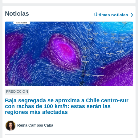
do en
Noticias
 mismo.
Últimas noticias
sultar más
 en nuestra
 Cookies
y
ualquier
ento
 botón
ación de
kies
 disponible
e nuestra
.
PREDICCIÓN
IVAMENTE,
Baja segregada se aproxima a Chile centro-sur
con rachas de 100 km/h: estas serán las
regiones más afectadas
as
 a cookies
Reina Campos Caba
 no aceptar
ón de