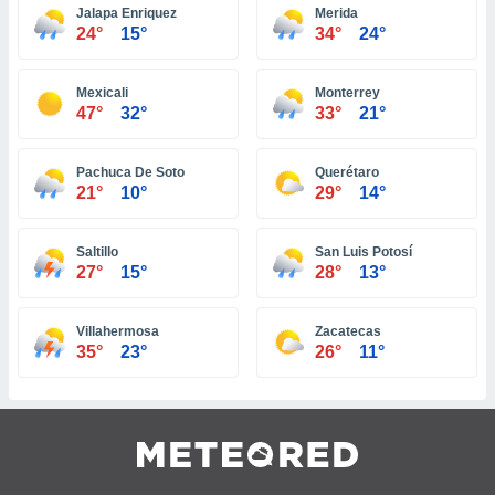
idad
Jalapa Enriquez
Merida
24°
15°
34°
24°
a, utilizar
a
 la
Mexicali
Monterrey
47°
32°
33°
21°
da, crear un
personalizar
o, uso de
Pachuca De Soto
Querétaro
a la
21°
10°
29°
14°
e contenido
do, medir el
 de la
Saltillo
San Luis Potosí
medir el
27°
15°
28°
13°
 del
 comprender
 través de
Villahermosa
Zacatecas
s o a través
35°
23°
26°
11°
nación de
edentes de
fuentes,
y mejora de
os, uso de
ados con el