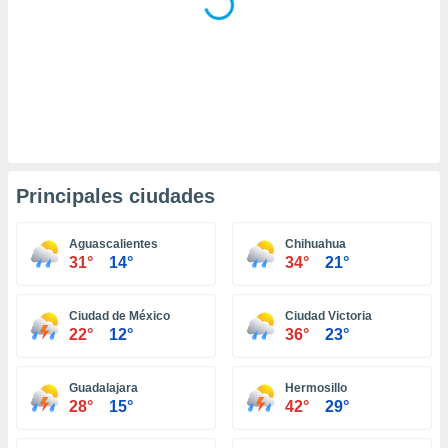
ento u
 de datos
er momento
ic en
o en
 Cookies
en
eb.
Principales ciudades
y
socios
el
Aguascalientes
Chihuahua
31°
14°
34°
21°
to de
Ciudad de México
Ciudad Victoria
la
22°
12°
36°
23°
 en un
 y/o acceder
 de datos
Guadalajara
Hermosillo
ara
28°
15°
42°
29°
 anuncios
ar perfiles