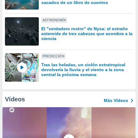
uedes
sacados de un libro de cuentos
uestro sitio
ed.cl. En
te
ASTRONOMÍA
 de que
El "verdadero rostro" de Nysa: el extraño
talarán
asteroide de tres cabezas que asombra a la
e sean
ciencia
para
a
por el sitio
PREDICCIÓN
o se
Tras las heladas, un ciclón extratropical
cookies para
devolvería la lluvia y el viento a la zona
central la próxima semana
nto ni para
licidad o
ado, aunque
Vídeos
Más Vídeos
sualizar
general no
ada. Puedes
 instalación
y acceder a
io web a
ste abono