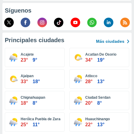
ento u
Síguenos
 de datos
er momento
ic en
o en
Principales ciudades
Más ciudades
 Cookies
en
eb.
Acajete
Acatlan De Osorio
23°
9°
34°
19°
y
socios
el
Ajalpan
Atlixco
33°
18°
28°
13°
to de
Chignahuapan
Ciudad Serdan
la
18°
8°
20°
8°
 en un
 y/o acceder
 de datos
Heróica Puebla de Zaragoza
Huauchinango
ara
25°
11°
22°
13°
 anuncios
ar perfiles