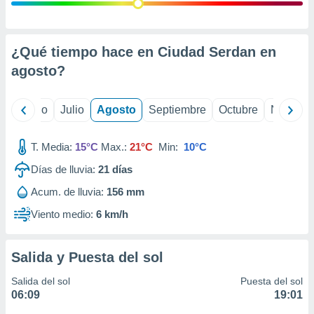
 seleccionar
o.
calización
precisa e
¿Qué tiempo hace en Ciudad Serdan en
ión mediante
agosto
?
, publicidad
yo
Junio
Julio
Agosto
Septiembre
Octubre
Noviemb
dos,
 publicidad
,
T. Media:
15°C
Max.:
21°C
Min:
10°C
ón de
Días de lluvia:
21
días
 desarrollo
s.
Acum. de lluvia:
156 mm
tros 1199
Viento medio:
6 km/h
ios
Salida y Puesta del sol
Salida del sol
Puesta del sol
06:09
19:01