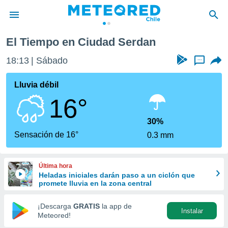
El Tiempo en Ciudad Serdan
privacidad
18:13
Sábado
...
o de
eteored.cl)
borado por
Lluvia débil
es para
16°
ue la
 que se
e calidad.
30%
eder a este
Sensación de 16°
0.3 mm
ediante las
opciones:
Última hora
ookies y
Heladas iniciales darán paso a un ciclón que
e forma
promete lluvia en la zona central
d digital
¡Descarga
GRATIS
la app de
Instalar
ada, basada
Meteored!
mación