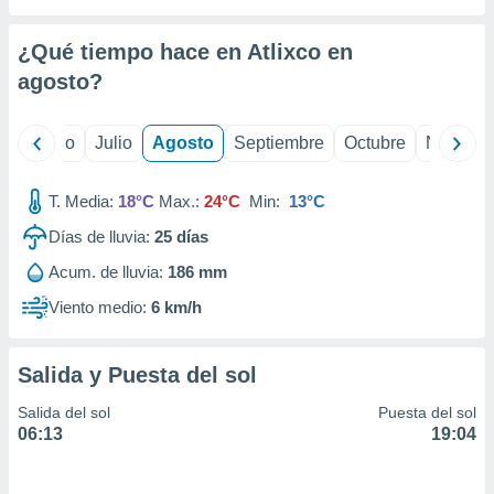
 seleccionar
o.
¿Qué tiempo hace en Atlixco en
calización
precisa e
agosto
?
ión mediante
, publicidad
yo
Junio
Julio
Agosto
Septiembre
Octubre
Noviemb
dos,
T. Media:
18°C
Max.:
24°C
Min:
13°C
 publicidad
,
Días de lluvia:
25
días
ón de
 desarrollo
Acum. de lluvia:
186 mm
s.
Viento medio:
6 km/h
tros 1199
ios
Salida y Puesta del sol
Salida del sol
Puesta del sol
06:13
19:04