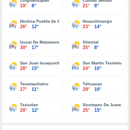
Chignahuapan
Ciudad Serdan
19°
8°
21°
8°
Heróica Puebla de Zaragoza
Huauchinango
26°
12°
23°
14°
Izucar De Matamoros
Oriental
30°
17°
25°
8°
San Juan Ixcaquixtla
San Martin Texmelucan
28°
15°
24°
10°
Tecamachalco
Tehuacan
27°
11°
29°
16°
Teziutlan
Xicotepec De Juarez
20°
12°
25°
15°