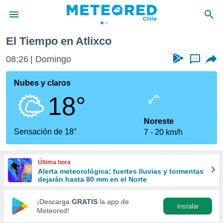
El Tiempo en Atlixco
privacidad
08:26
Domingo
...
o de
eteored.cl)
borado por
Nubes y claros
es para
18°
ue la
 que se
e calidad.
Noreste
eder a este
Sensación de 18°
7
20 km/h
ediante las
opciones:
Última hora
ookies y
Alerta meteorológica: fuertes lluvias y tormentas
e forma
dejarán hasta 80 mm en el Norte
d digital
¡Descarga
GRATIS
la app de
Instalar
ada, basada
Meteored!
mación