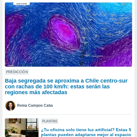
do en
 mismo.
sultar más
 en nuestra
 Cookies
y
ualquier
ento
 botón
ación de
kies
 disponible
PREDICCIÓN
e nuestra
Baja segregada se aproxima a Chile centro-sur
.
con rachas de 100 km/h: estas serán las
regiones más afectadas
IVAMENTE,
Reina Campos Caba
as
 a cookies
PLANTAS
 no aceptar
¿Tu oficina solo tiene luz artificial? Estas 5
ón de
plantas pueden adaptarse mejor al espacio