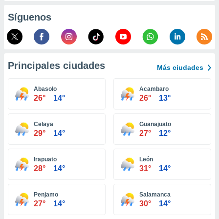
ento u
Síguenos
 de datos
er momento
ic en
o en
Principales ciudades
Más ciudades
 Cookies
en
eb.
Abasolo
Acambaro
26°
14°
26°
13°
y
socios
el
Celaya
Guanajuato
29°
14°
27°
12°
to de
Irapuato
León
la
28°
14°
31°
14°
 en un
 y/o acceder
 de datos
Penjamo
Salamanca
ara
27°
14°
30°
14°
 anuncios
ar perfiles