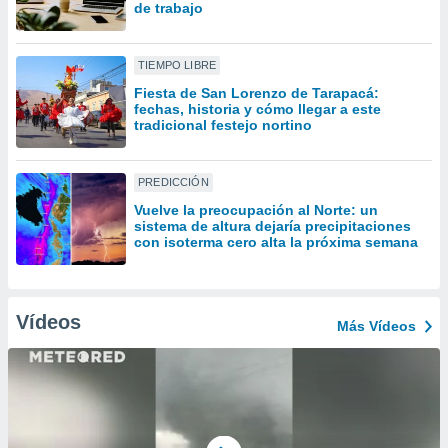
uedes
de trabajo
uestro sitio
ed.cl. En
te
TIEMPO LIBRE
 de que
Fiesta de San Lorenzo de Tarapacá:
talarán
fechas, historia y cómo llegar a este
e sean
tradicional festejo nortino
para
a
por el sitio
PREDICCIÓN
o se
Vuelve la preocupación al Norte: un
cookies para
sistema de altura dejaría precipitaciones
con isoterma cero alta la próxima semana
nto ni para
licidad o
ado, aunque
Vídeos
Más Vídeos
sualizar
general no
ada. Puedes
 instalación
y acceder a
io web a
ste abono