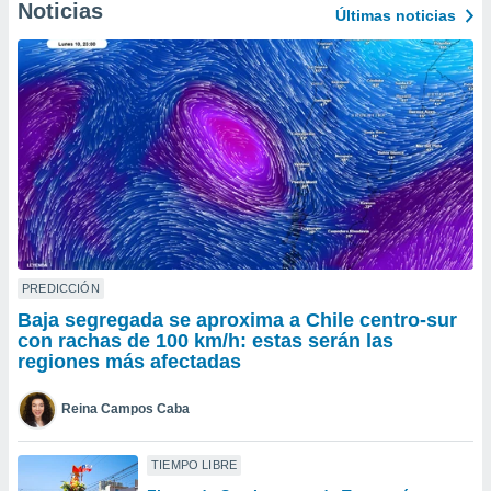
Noticias
Últimas noticias
do en
 mismo.
sultar más
 en nuestra
 Cookies
y
ualquier
ento
 botón
ación de
kies
 disponible
e nuestra
PREDICCIÓN
.
Baja segregada se aproxima a Chile centro-sur
con rachas de 100 km/h: estas serán las
IVAMENTE,
regiones más afectadas
as
Reina Campos Caba
 a cookies
 no aceptar
TIEMPO LIBRE
ón de