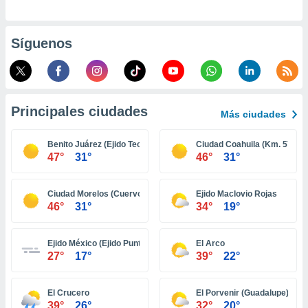
ento u
 de datos
Síguenos
er momento
ic en
o en
 Cookies
en
Principales ciudades
Más ciudades
eb.
y
Benito Juárez (Ejido Tecolotes)
Ciudad Coahuila (Km. 57)
socios
47°
31°
46°
31°
el
to de
Ciudad Morelos (Cuervos)
Ejido Maclovio Rojas
46°
31°
34°
19°
la
 en un
Ejido México (Ejido Punta Colonet)
El Arco
 y/o acceder
27°
17°
39°
22°
 de datos
ara
 anuncios
El Crucero
El Porvenir (Guadalupe)
ar perfiles
39°
26°
32°
20°