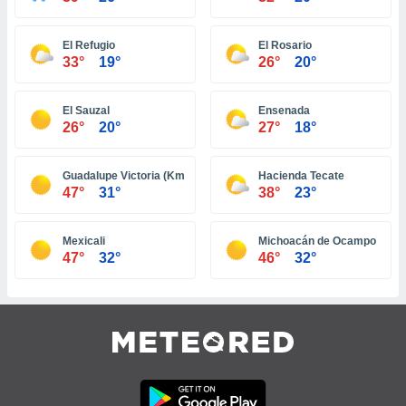
idad
a, utilizar
a
El Refugio
El Rosario
33°
19°
26°
20°
 la
da, crear un
El Sauzal
Ensenada
personalizar
26°
20°
27°
18°
o, uso de
a la
e contenido
Guadalupe Victoria (Km. 43)
Hacienda Tecate
do, medir el
47°
31°
38°
23°
 de la
medir el
 del
Mexicali
Michoacán de Ocampo
 comprender
47°
32°
46°
32°
 través de
s o a través
nación de
edentes de
fuentes,
y mejora de
os, uso de
ados con el