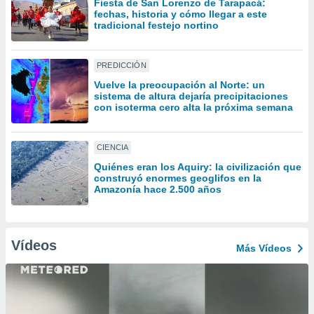
Fiesta de San Lorenzo de Tarapacá:
uedes
fechas, historia y cómo llegar a este
uestro sitio
tradicional festejo nortino
ed.cl. En
te
 de que
PREDICCIÓN
talarán
e sean
Vuelve la preocupación al Norte: un
sistema de altura dejaría precipitaciones
para
con isoterma cero alta la próxima semana
a
por el sitio
o se
CIENCIA
cookies para
Quiénes eran los Aquiry: la civilización que
nto ni para
construyó enormes geoglifos en la
Amazonía hace 2.500 años
licidad o
ado, aunque
sualizar
Vídeos
general no
Más Vídeos
ada. Puedes
 instalación
y acceder a
io web a
ste abono