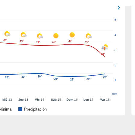
5
4
44°
43°
44°
43°
43°
43°
3
38°
2
30°
30°
30°
29°
29°
29°
29°
1
mm
Mié
12
Jue
13
Vie
14
Sáb
15
Dom
16
Lun
17
Mar
18
Mínima
Precipitación