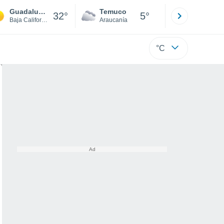
Guadalupe Victoria (Km. 43)
Temuco
Osorno
32°
5°
Baja California
Araucanía
Los Lagos
°C