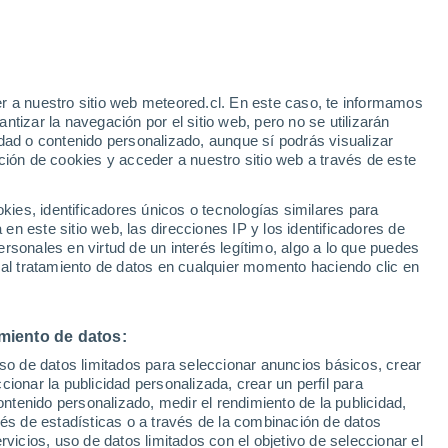
r a nuestro sitio web meteored.cl. En este caso, te informamos
h
tizar la navegación por el sitio web, pero no se utilizarán
dad o contenido personalizado, aunque sí podrás visualizar
ción de cookies y acceder a nuestro sitio web a través de este
sur
es, identificadores únicos o tecnologías similares para
n este sitio web, las direcciones IP y los identificadores de
rsonales en virtud de un interés legítimo, algo a lo que puedes
Satélites
Modelos
 al tratamiento de datos en cualquier momento haciendo clic en
miento de datos:
omingo
Lunes
Martes
Miércoles
uso de datos limitados para seleccionar anuncios básicos, crear
9 Ago
10 Ago
11 Ago
12 Ago
ccionar la publicidad personalizada, crear un perfil para
ontenido personalizado, medir el rendimiento de la publicidad,
vés de estadísticas o a través de la combinación de datos
rvicios, uso de datos limitados con el objetivo de seleccionar el