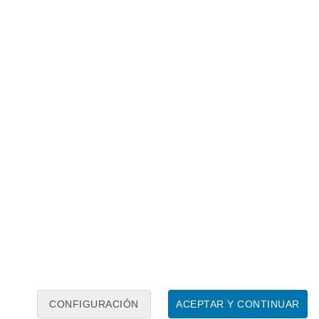
Calendario lunar
Lun
Mar
Mié
Jue
Vie
Sáb
Dom
6
7
8
9
10
11
12
13
14
15
16
17
18
19
CONFIGURACIÓN
ACEPTAR Y CONTINUAR