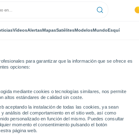
ticias
Vídeos
Alertas
Mapas
Satélites
Modelos
Mundo
Esquí
ofesionales para garantizar que la información que se ofrece es
entes opciones:
pe Victoria (Km. 43)
ecogida mediante cookies o tecnologías similares, nos permite
on altos estándares de calidad sin coste.
 Victoria (Km. 43)
eb aceptando la instalación de todas las cookies, ya sean
 y análisis del comportamiento en el sitio web, así como
...
ntenido personalizado en función del mismo. Puedes consultar
alquier momento el consentimiento pulsando el botón
Por hora
uestra página web.
Calor Húmedo Sofocante en las
próximas horas