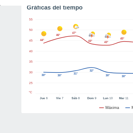
Gráficas del tiempo
55
50
47°
46°
45°
44°
45
43°
43°
40
35
32°
30
31°
30°
30°
30°
30°
25
°C
Jue
6
Vie
7
Sáb
8
Dom
9
Lun
10
Mar
11
Máxima