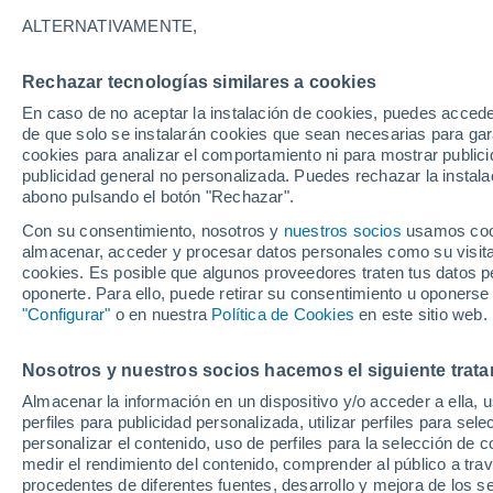
32°
ALTERNATIVAMENTE,
Rechazar tecnologías similares a cookies
Sureste
En caso de no aceptar la instalación de cookies, puedes accede
Sensación de 37°
6
-
12 km/
de que solo se instalarán cookies que sean necesarias para garan
cookies para analizar el comportamiento ni para mostrar publici
publicidad general no personalizada. Puedes rechazar la instala
abono pulsando el botón "Rechazar".
Última hora
La nieve sorprenderá al valle de Chile centro-
Con su consentimiento, nosotros y
nuestros socios
usamos cooki
este fin de semana
almacenar, acceder y procesar datos personales como su visita e
cookies. Es posible que algunos proveedores traten tus datos pe
Tiempo 1 - 7 días
Actualidad
Mapa de temperatura
oponerte. Para ello, puede retirar su consentimiento u oponerse
"Configurar"
o en nuestra
Política de Cookies
en este sitio web.
Nosotros y nuestros socios hacemos el siguiente trata
Mañana
Sábado
D
Hoy
Almacenar la información en un dispositivo y/o acceder a ella, 
7 Ago
8 Ago
6 Ago
perfiles para publicidad personalizada, utilizar perfiles para sele
personalizar el contenido, uso de perfiles para la selección de c
medir el rendimiento del contenido, comprender al público a tra
procedentes de diferentes fuentes, desarrollo y mejora de los se