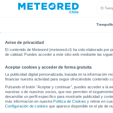
Tiempo
No
Aviso de privacidad
El contenido de Meteored (meteored.cl) ha sido elaborado por pr
de calidad. Puedes acceder a este sitio web mediante las sigui
Aceptar cookies y acceder de forma gratuita
Inicio
México
Estado de Baja California
Guadalu
La publicidad digital personalizada, basada en la información r
financiar nuestra actividad para seguir ofreciéndote contenido c
El Tiempo en Guadalupe
Pulsando el botón "Aceptar y continuar", puedes acceder a la w
nuestras o de nuestros socios, que nos permiten el seguimiento
07:07
Jueves
desarrollar un perfil específico para mostrarte publicidad y co
más información en nuestra
Política de Cookies
y retirar en cu
Configuración de cookies
que aparece disponible en el pie de n
Soleado