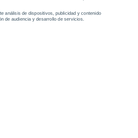
43°
/
32°
43°
/
30°
45°
/
30°
44°
/
29°
e análisis de dispositivos, publicidad y contenido
n de audiencia y desarrollo de servicios.
-
44
km/h
20
-
36
km/h
19
-
41
km/h
17
-
38
km/h
(Km. 43) hoy
, 6 de agosto
Sureste
0 Bajo
6
-
12 km/h
FPS:
no
Sureste
1 Bajo
10
-
21 km/h
FPS:
no
Sureste
3 Medio
13
-
28 km/h
FPS:
6-10
Sureste
8 ¡Muy Alto!
17
-
36 km/h
FPS:
25-50