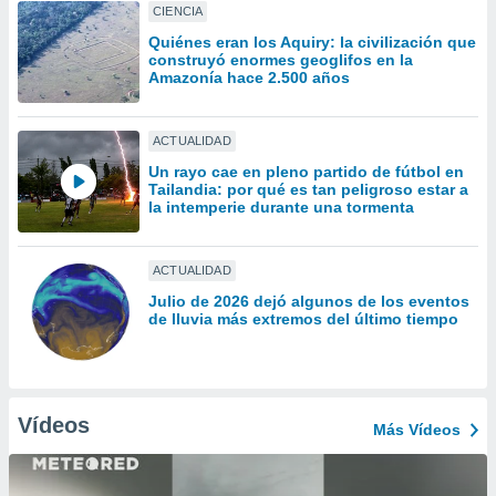
uedes
CIENCIA
uestro sitio
Quiénes eran los Aquiry: la civilización que
ed.cl. En
construyó enormes geoglifos en la
te
Amazonía hace 2.500 años
 de que
talarán
e sean
ACTUALIDAD
para
Un rayo cae en pleno partido de fútbol en
a
Tailandia: por qué es tan peligroso estar a
por el sitio
la intemperie durante una tormenta
o se
cookies para
ACTUALIDAD
nto ni para
licidad o
Julio de 2026 dejó algunos de los eventos
de lluvia más extremos del último tiempo
ado, aunque
sualizar
general no
ada. Puedes
Vídeos
 instalación
Más Vídeos
y acceder a
io web a
ste abono