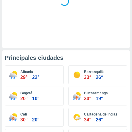
ento u
 de datos
er momento
ic en
o en
 Cookies
en
eb.
Principales ciudades
y
socios
el
Albania
Barranquilla
29°
22°
33°
26°
to de
Bogotá
Bucaramanga
la
20°
10°
30°
19°
 en un
 y/o acceder
 de datos
Cali
Cartagena de Indias
ara
30°
20°
34°
26°
 anuncios
ar perfiles