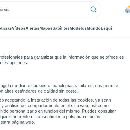
ticias
Vídeos
Alertas
Mapas
Satélites
Modelos
Mundo
Esquí
ofesionales para garantizar que la información que se ofrece es
entes opciones:
ecogida mediante cookies o tecnologías similares, nos permite
°
°
on altos estándares de calidad sin coste.
amento de Bolívar
eb aceptando la instalación de todas las cookies, ya sean
 y análisis del comportamiento en el sitio web, así como
ntenido personalizado en función del mismo. Puedes consultar
alquier momento el consentimiento pulsando el botón
uestra página web.