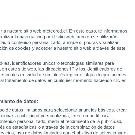
41°
r a nuestro sitio web meteored.cl. En este caso, te informamos
27°
tizar la navegación por el sitio web, pero no se utilizarán
ba
dad o contenido personalizado, aunque sí podrás visualizar
ción de cookies y acceder a nuestro sitio web a través de este
es, identificadores únicos o tecnologías similares para
41°
38°
n este sitio web, las direcciones IP y los identificadores de
27°
27°
rsonales en virtud de un interés legítimo, algo a lo que puedes
Mompos
agangué
 al tratamiento de datos en cualquier momento haciendo clic en
38°
miento de datos:
27°
uso de datos limitados para seleccionar anuncios básicos, crear
Palomino
ccionar la publicidad personalizada, crear un perfil para
ontenido personalizado, medir el rendimiento de la publicidad,
vés de estadísticas o a través de la combinación de datos
rvicios, uso de datos limitados con el objetivo de seleccionar el