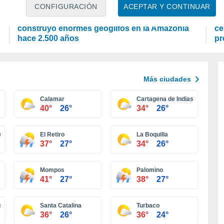
CIENCIA
P
CONFIGURACIÓN
ACEPTAR Y CONTINUAR
Quiénes eran los Aquiry: la civilización que
Pa
construyó enormes geoglifos en la Amazonía
ce
hace 2.500 años
pr
Más ciudades
Calamar
Cartagena de Indias
40°
26°
34°
26°
ar
El Retiro
La Boquilla
37°
27°
34°
26°
Mompos
Palomino
41°
27°
38°
27°
eno
Santa Catalina
Turbaco
36°
26°
36°
24°