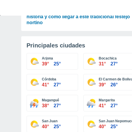
TIEMPO LIBRE
Fiesta de San Lorenzo de Tarapacá: fechas,
historia y cómo llegar a este tradicional festejo
nortino
Principales ciudades
Arjona
Bocachica
39°
25°
31°
27°
Córdoba
El Carmen de Boliv
41°
27°
39°
26°
Magangué
Margarita
38°
27°
41°
27°
San Juan
San Juan Nepomuc
40°
25°
40°
25°