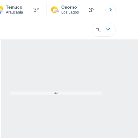
Temuco
Osorno
Puerto
3°
3°
Araucanía
Los Lagos
Los Lagos
°C