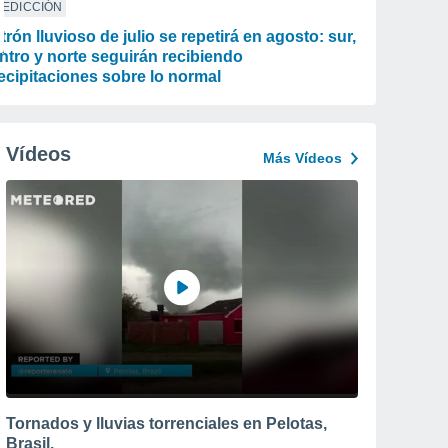
REDICCIÓN
trón lluvioso de julio se repetirá en agosto: sur,
ntro y norte seguirán recibiendo
ecipitaciones sobre lo normal
Vídeos
Más Vídeos
Tornados y lluvias torrenciales en Pelotas,
Brasil.