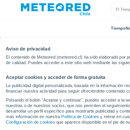
Tiempo
No
Aviso de privacidad
El contenido de Meteored (meteored.cl) ha sido elaborado por pr
de calidad. Puedes acceder a este sitio web mediante las sigui
34°
26°
Aceptar cookies y acceder de forma gratuita
Inicio
Colombia
Departamento de Bolívar
Cartagena
de Indias
La publicidad digital personalizada, basada en la información r
40
26
financiar nuestra actividad para seguir ofreciéndote contenido c
El Tiempo en el Depart
Calamar
Pulsando el botón "Aceptar y continuar", puedes acceder a la w
nuestras o de nuestros socios, que nos permiten el seguimiento
desarrollar un perfil específico para mostrarte publicidad y co
Hoy, 8 agosto
Todo el día
Símbolo
más información en nuestra
Política de Cookies
y retirar en cu
40°
Configuración de cookies
que aparece disponible en el pie de n
25°
San Juan