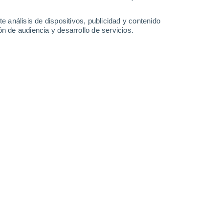
40°
35°
27°
24°
e análisis de dispositivos, publicidad y contenido
Rio Viejo
Achi
n de audiencia y desarrollo de servicios.
Leaflet
|
©
OpenStreetMap
|
ECMWF
by © Meteored