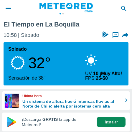
El Tiempo en La Boquilla
privacidad
10:58
Sábado
...
o de
eteored.cl)
borado por
Soleado
es para
32°
ue la
 que se
e calidad.
UV
10 ¡Muy Alto!
eder a este
Sensación de 38°
FPS
25-50
ediante las
opciones:
Última hora
ookies y
Un sistema de altura traerá intensas lluvias al
e forma
Norte de Chile: alerta por isoterma cero alta
d digital
¡Descarga
GRATIS
la app de
Instalar
ada, basada
Meteored!
mación