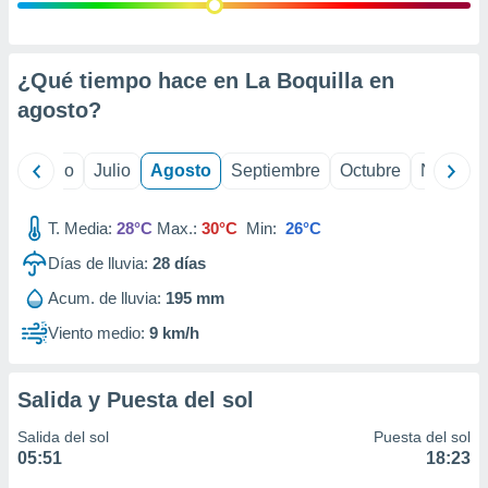
 seleccionar
o.
calización
precisa e
¿Qué tiempo hace en La Boquilla en
ión mediante
agosto
?
, publicidad
yo
Junio
Julio
Agosto
Septiembre
Octubre
Noviemb
dos,
 publicidad
,
T. Media:
28°C
Max.:
30°C
Min:
26°C
ón de
Días de lluvia:
28
días
 desarrollo
s.
Acum. de lluvia:
195 mm
tros 1199
Viento medio:
9 km/h
ios
Salida y Puesta del sol
Salida del sol
Puesta del sol
05:51
18:23