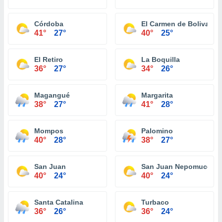
Córdoba
El Carmen de Bolivar
41°
27°
40°
25°
El Retiro
La Boquilla
36°
27°
34°
26°
Magangué
Margarita
38°
27°
41°
28°
Mompos
Palomino
40°
28°
38°
27°
San Juan
San Juan Nepomuceno
40°
24°
40°
24°
Santa Catalina
Turbaco
36°
26°
36°
24°