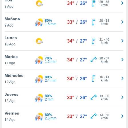
29
-
55
34°
/
26°
km/h
8 Ago
do en
 mismo.
sultar más
Mañana
80%
20
-
38
33°
/
26°
 en nuestra
1.5 mm
km/h
9 Ago
 Cookies
y
ualquier
Lunes
21
-
40
34°
/
27°
km/h
10 Ago
ento
 botón
ación de
Martes
70%
20
-
37
34°
/
27°
kies
1.2 mm
km/h
11 Ago
 disponible
e nuestra
Miércoles
80%
16
-
41
.
34°
/
26°
2.4 mm
km/h
12 Ago
IVAMENTE,
Jueves
80%
13
-
30
33°
/
26°
2 mm
km/h
13 Ago
as
 a cookies
Viernes
80%
13
-
35
33°
/
27°
2.5 mm
km/h
 no aceptar
14 Ago
ón de