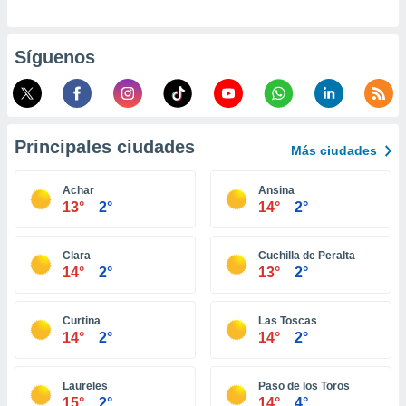
ento u
 de datos
Síguenos
er momento
ic en
o en
 Cookies
en
Principales ciudades
Más ciudades
eb.
y
Achar
Ansina
socios
13°
2°
14°
2°
el
to de
Clara
Cuchilla de Peralta
14°
2°
13°
2°
la
 en un
Curtina
Las Toscas
 y/o acceder
14°
2°
14°
2°
 de datos
ara
 anuncios
Laureles
Paso de los Toros
ar perfiles
15°
2°
14°
4°