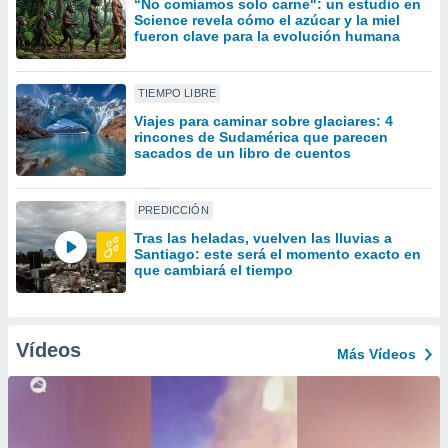
“No comíamos solo carne": un estudio en
uedes
Science revela cómo el azúcar y la miel
uestro sitio
fueron clave para la evolución humana
ed.cl. En
te
 de que
TIEMPO LIBRE
talarán
e sean
Viajes para caminar sobre glaciares: 4
rincones de Sudamérica que parecen
para
sacados de un libro de cuentos
a
por el sitio
o se
PREDICCIÓN
cookies para
Tras las heladas, vuelven las lluvias a
nto ni para
Santiago: este será el momento exacto en
que cambiará el tiempo
licidad o
ado, aunque
sualizar
Vídeos
general no
Más Vídeos
ada. Puedes
 instalación
y acceder a
io web a
ste abono