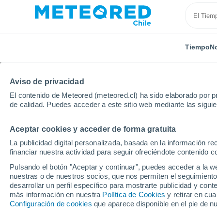
Tiempo
No
Aviso de privacidad
El contenido de Meteored (meteored.cl) ha sido elaborado por pr
de calidad. Puedes acceder a este sitio web mediante las sigui
Aceptar cookies y acceder de forma gratuita
Inicio
Uruguay
Departamento de Tacuarembó
A
La publicidad digital personalizada, basada en la información r
financiar nuestra actividad para seguir ofreciéndote contenido c
El Tiempo en Ansina
Pulsando el botón "Aceptar y continuar", puedes acceder a la w
nuestras o de nuestros socios, que nos permiten el seguimiento
09:49
Viernes
desarrollar un perfil específico para mostrarte publicidad y co
más información en nuestra
Política de Cookies
y retirar en cu
Configuración de cookies
que aparece disponible en el pie de n
Parcialmente nuboso