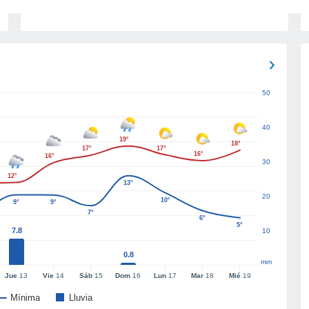
50
40
19°
18°
17°
17°
16°
16°
30
12°
13°
20
10°
9°
9°
7°
6°
5°
7.8
10
0.8
mm
Jue
13
Vie
14
Sáb
15
Dom
16
Lun
17
Mar
18
Mié
19
Mínima
Lluvia