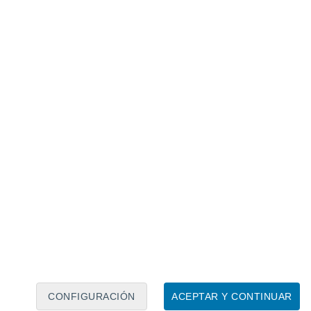
Calendario lunar
Lun
Mar
Mié
Jue
Vie
Sáb
Dom
7
8
9
10
11
12
13
14
15
16
17
18
19
20
CONFIGURACIÓN
ACEPTAR Y CONTINUAR