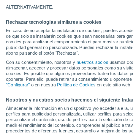
9°
ALTERNATIVAMENTE,
Rechazar tecnologías similares a cookies
Suroeste
En caso de no aceptar la instalación de cookies, puedes accede
Sensación de 7°
19
-
35 km
de que solo se instalarán cookies que sean necesarias para garan
cookies para analizar el comportamiento ni para mostrar publici
publicidad general no personalizada. Puedes rechazar la instala
abono pulsando el botón "Rechazar".
Predicción
¡El invierno no afloja en Santiago! Aguanieve
Con su consentimiento, nosotros y
nuestros socios
usamos cooki
heladas de hasta -3 °C y chubascos marcarán 
almacenar, acceder y procesar datos personales como su visita e
de semana en la RM
cookies. Es posible que algunos proveedores traten tus datos pe
Tiempo 1 - 7 días
Actualidad
Mapa de nubosidad
oponerte. Para ello, puede retirar su consentimiento u oponerse
"Configurar"
o en nuestra
Política de Cookies
en este sitio web.
Nosotros y nuestros socios hacemos el siguiente trata
Mañana
Domingo
Hoy
Almacenar la información en un dispositivo y/o acceder a ella, 
8 Ago
9 Ago
7 Ago
perfiles para publicidad personalizada, utilizar perfiles para sele
personalizar el contenido, uso de perfiles para la selección de c
medir el rendimiento del contenido, comprender al público a tra
procedentes de diferentes fuentes, desarrollo y mejora de los se
30%