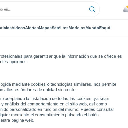
ticias
Vídeos
Alertas
Mapas
Satélites
Modelos
Mundo
Esquí
ofesionales para garantizar que la información que se ofrece es
entes opciones:
nsina
ecogida mediante cookies o tecnologías similares, nos permite
on altos estándares de calidad sin coste.
eb aceptando la instalación de todas las cookies, ya sean
 y análisis del comportamiento en el sitio web, así como
...
ntenido personalizado en función del mismo. Puedes consultar
alquier momento el consentimiento pulsando el botón
Por hora
uestra página web.
Cielos nubosos en las próximas
horas