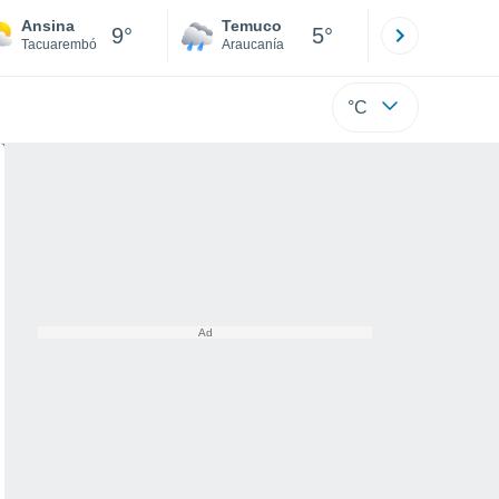
Ansina
Temuco
Osorno
9°
5°
Tacuarembó
Araucanía
Los Lagos
°C