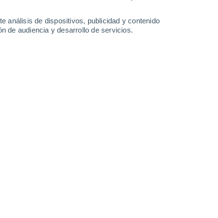
8.9 mm
7.8 mm
12°
/
3°
12°
/
2°
12°
/
5°
12°
/
9°
e análisis de dispositivos, publicidad y contenido
n de audiencia y desarrollo de servicios.
-
30
km/h
18
-
35
km/h
24
-
41
km/h
23
-
45
km/h
osto
uboso
Suroeste
1 Bajo
19
-
35 km/h
FPS:
no
uboso
Suroeste
2 Bajo
17
-
35 km/h
FPS:
no
Oeste
3 Medio
15
-
31 km/h
FPS:
6-10
Oeste
3 Medio
15
-
29 km/h
FPS:
6-10