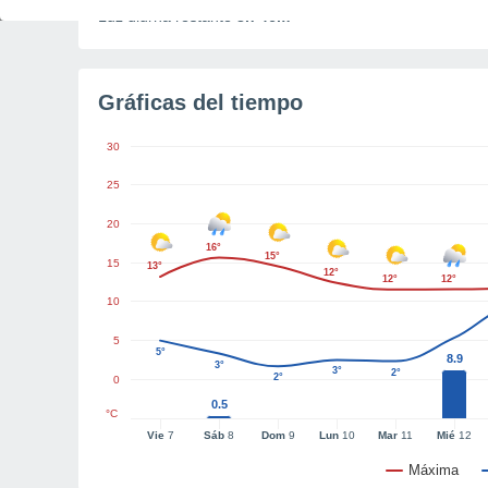
Luz diurna restante
8h 46m
Gráficas del tiempo
30
25
20
16°
15°
15
13°
12°
12°
12°
10
5
5°
8.9
3°
3°
2°
2°
0
0.5
°C
Vie
7
Sáb
8
Dom
9
Lun
10
Mar
11
Mié
12
Máxima