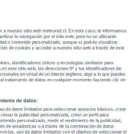
r a nuestro sitio web meteored.cl. En este caso, te informamos
/h
tizar la navegación por el sitio web, pero no se utilizarán
dad o contenido personalizado, aunque sí podrás visualizar
ción de cookies y acceder a nuestro sitio web a través de este
,
es, identificadores únicos o tecnologías similares para
el fin
n este sitio web, las direcciones IP y los identificadores de
rsonales en virtud de un interés legítimo, algo a lo que puedes
Satélites
Modelos
 al tratamiento de datos en cualquier momento haciendo clic en
miento de datos:
Lunes
Martes
Miércoles
Jueves
uso de datos limitados para seleccionar anuncios básicos, crear
10 Ago
11 Ago
12 Ago
13 Ago
ccionar la publicidad personalizada, crear un perfil para
ontenido personalizado, medir el rendimiento de la publicidad,
vés de estadísticas o a través de la combinación de datos
rvicios, uso de datos limitados con el objetivo de seleccionar el
90%
80%