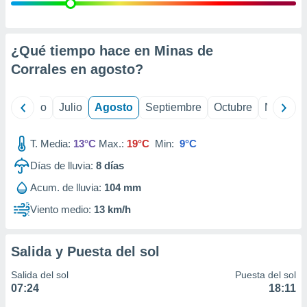
 seleccionar
o.
calización
precisa e
¿Qué tiempo hace en Minas de
ión mediante
Corrales en
agosto
?
, publicidad
yo
Junio
Julio
Agosto
Septiembre
Octubre
Noviemb
dos,
 publicidad
,
T. Media:
13°C
Max.:
19°C
Min:
9°C
ón de
Días de lluvia:
8
días
 desarrollo
s.
Acum. de lluvia:
104 mm
tros 1199
Viento medio:
13 km/h
ios
Salida y Puesta del sol
Salida del sol
Puesta del sol
07:24
18:11