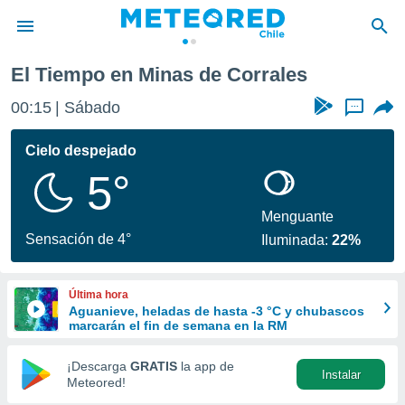
El Tiempo en Minas de Corrales
privacidad
00:15
Sábado
...
o de
eteored.cl)
borado por
Cielo despejado
es para
5°
ue la
 que se
e calidad.
Menguante
eder a este
Sensación de 4°
Iluminada:
22%
ediante las
opciones:
Última hora
ookies y
Aguanieve, heladas de hasta -3 °C y chubascos
e forma
marcarán el fin de semana en la RM
d digital
¡Descarga
GRATIS
la app de
Instalar
ada, basada
Meteored!
mación