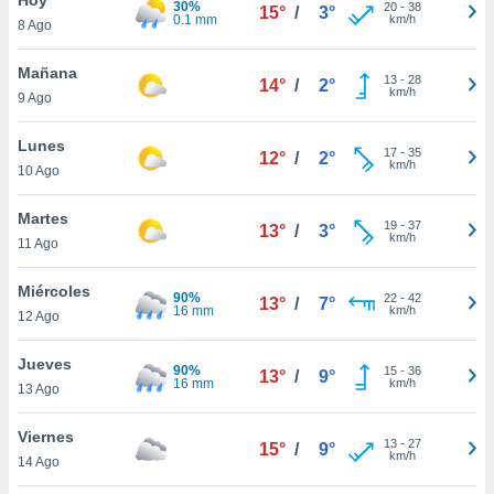
30%
20
-
38
15°
/
3°
0.1 mm
km/h
8 Ago
do en
 mismo.
sultar más
Mañana
13
-
28
14°
/
2°
 en nuestra
km/h
9 Ago
 Cookies
y
ualquier
Lunes
17
-
35
12°
/
2°
km/h
10 Ago
ento
 botón
ación de
Martes
19
-
37
13°
/
3°
kies
km/h
11 Ago
 disponible
e nuestra
Miércoles
90%
22
-
42
.
13°
/
7°
16 mm
km/h
12 Ago
IVAMENTE,
Jueves
90%
15
-
36
13°
/
9°
16 mm
km/h
13 Ago
as
 a cookies
Viernes
13
-
27
15°
/
9°
km/h
 no aceptar
14 Ago
ón de