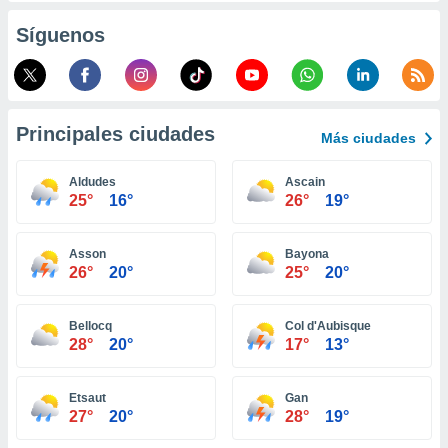
ento u
Síguenos
 de datos
er momento
ic en
o en
Principales ciudades
Más ciudades
 Cookies
en
eb.
Aldudes
Ascain
25°
16°
26°
19°
y
socios
el
Asson
Bayona
26°
20°
25°
20°
to de
Bellocq
Col d'Aubisque
la
28°
20°
17°
13°
 en un
 y/o acceder
 de datos
Etsaut
Gan
ara
27°
20°
28°
19°
 anuncios
ar perfiles