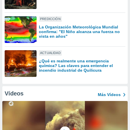
uedes
uestro sitio
ed.cl. En
te
PREDICCIÓN
 de que
La Organización Meteorológica Mundial
talarán
confirma: "El Niño alcanza una fuerza no
e sean
vista en años"
para
a
por el sitio
ACTUALIDAD
o se
¿Qué es realmente una emergencia
cookies para
química? Las claves para entender el
incendio industrial de Quilicura
nto ni para
licidad o
ado, aunque
Vídeos
Más Vídeos
sualizar
general no
ada. Puedes
 instalación
y acceder a
io web a
ste abono