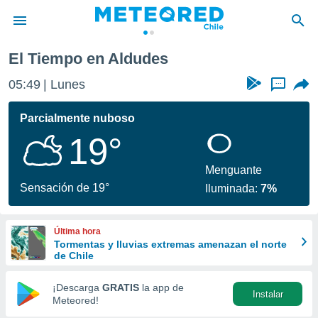
des
El Tiempo en Aldudes
privacidad
05:49
Lunes
...
o de
eteored.cl)
borado por
Parcialmente nuboso
es para
19°
ue la
 que se
e calidad.
Menguante
eder a este
Sensación de 19°
Iluminada:
7%
ediante las
opciones:
Última hora
ookies y
Tormentas y lluvias extremas amenazan el norte
e forma
de Chile
d digital
¡Descarga
GRATIS
la app de
Instalar
ada, basada
Meteored!
mación