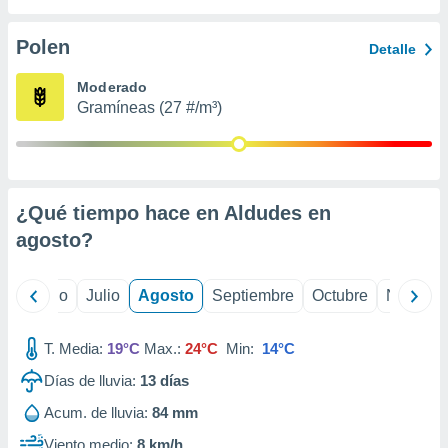
 seleccionar
o.
Polen
Detalle
calización
precisa e
Moderado
ión mediante
Gramíneas (27 #/m³)
, publicidad
dos,
 publicidad
,
¿Qué tiempo hace en Aldudes en
ón de
agosto
?
 desarrollo
s.
tros 1199
yo
Junio
Julio
Agosto
Septiembre
Octubre
Noviemb
ios
T. Media:
19°C
Max.:
24°C
Min:
14°C
Días de lluvia:
13
días
Acum. de lluvia:
84 mm
Viento medio:
8 km/h