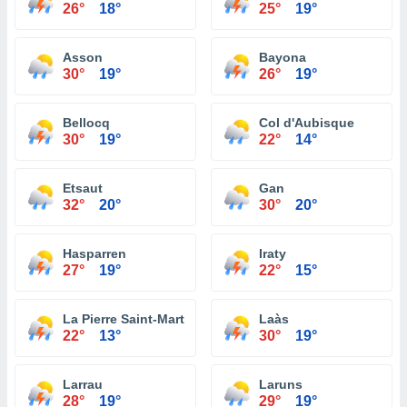
26°
18°
25°
19°
Asson
Bayona
30°
19°
26°
19°
Bellocq
Col d'Aubisque
30°
19°
22°
14°
Etsaut
Gan
32°
20°
30°
20°
Hasparren
Iraty
27°
19°
22°
15°
La Pierre Saint-Martin
Laàs
22°
13°
30°
19°
Larrau
Laruns
28°
19°
29°
19°