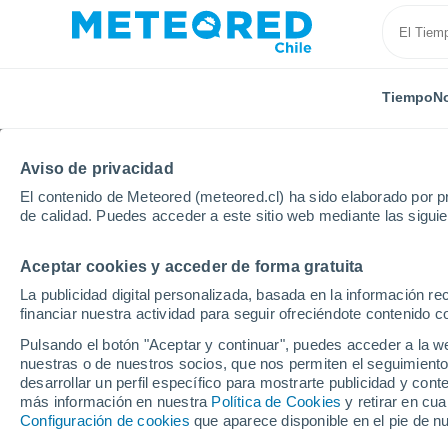
Tiempo
No
Aviso de privacidad
El contenido de Meteored (meteored.cl) ha sido elaborado por pr
de calidad. Puedes acceder a este sitio web mediante las sigui
Aceptar cookies y acceder de forma gratuita
Inicio
Lituania
Provincia de Kaunas
La publicidad digital personalizada, basada en la información r
financiar nuestra actividad para seguir ofreciéndote contenido c
El Tiempo en la Provin
Pulsando el botón "Aceptar y continuar", puedes acceder a la w
nuestras o de nuestros socios, que nos permiten el seguimiento
29°
desarrollar un perfil específico para mostrarte publicidad y co
Hoy, 6 agosto
Todo el día
Símbolo
18°
más información en nuestra
Política de Cookies
y retirar en cu
Raseiniai
Configuración de cookies
que aparece disponible en el pie de n