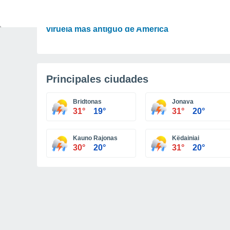
CIENCIA
Detectan en momias de Arica el virus de la
viruela más antiguo de América
Principales ciudades
Bridtonas
Jonava
31°
19°
31°
20°
Kauno Rajonas
Këdainiai
30°
20°
31°
20°