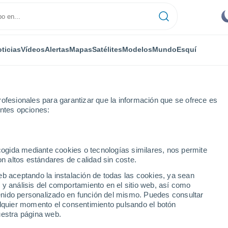
ticias
Vídeos
Alertas
Mapas
Satélites
Modelos
Mundo
Esquí
ofesionales para garantizar que la información que se ofrece es
entes opciones:
ecogida mediante cookies o tecnologías similares, nos permite
on altos estándares de calidad sin coste.
cia de Kaunas
eb aceptando la instalación de todas las cookies, ya sean
 y análisis del comportamiento en el sitio web, así como
ntenido personalizado en función del mismo. Puedes consultar
alquier momento el consentimiento pulsando el botón
uestra página web.
31°