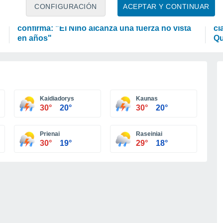
PREDICCIÓN
A
CONFIGURACIÓN
ACEPTAR Y CONTINUAR
La Organización Meteorológica Mundial
¿Q
confirma: "El Niño alcanza una fuerza no vista
cl
en años"
Qu
Kaidiadorys
Kaunas
30°
20°
30°
20°
Prienai
Raseiniai
30°
19°
29°
18°