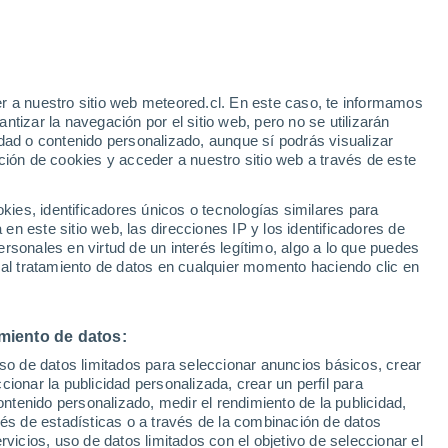
20°
Këdainiai
r a nuestro sitio web meteored.cl. En este caso, te informamos
tizar la navegación por el sitio web, pero no se utilizarán
dad o contenido personalizado, aunque sí podrás visualizar
31°
ción de cookies y acceder a nuestro sitio web a través de este
20°
Jonava
es, identificadores únicos o tecnologías similares para
n este sitio web, las direcciones IP y los identificadores de
rsonales en virtud de un interés legítimo, algo a lo que puedes
 al tratamiento de datos en cualquier momento haciendo clic en
30°
20°
30°
Kaunas
20°
miento de datos:
Kaidiadorys
uso de datos limitados para seleccionar anuncios básicos, crear
ccionar la publicidad personalizada, crear un perfil para
ontenido personalizado, medir el rendimiento de la publicidad,
vés de estadísticas o a través de la combinación de datos
rvicios, uso de datos limitados con el objetivo de seleccionar el