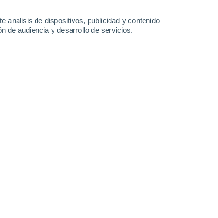
30°
e análisis de dispositivos, publicidad y contenido
19°
n de audiencia y desarrollo de servicios.
Prienai
Leaflet
|
©
OpenStreetMap
|
ECMWF
by © Meteored