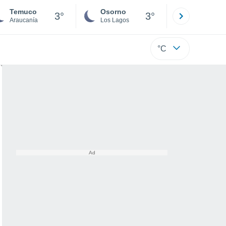
Temuco
Osorno
Puerto
3°
3°
Araucanía
Los Lagos
Los Lagos
°C