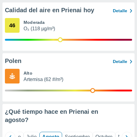
 seleccionar
o.
Calidad del aire en Prienai hoy
Detalle
calización
precisa e
Moderada
46
ión mediante
O₃ (118 µg/m³)
, publicidad
dos,
 publicidad
Polen
Detalle
,
ón de
Alto
 desarrollo
Artemisa (62 #/m³)
s.
tros 1199
ios
¿Qué tiempo hace en Prienai en
agosto
?
yo
Junio
Julio
Agosto
Septiembre
Octubre
Noviemb