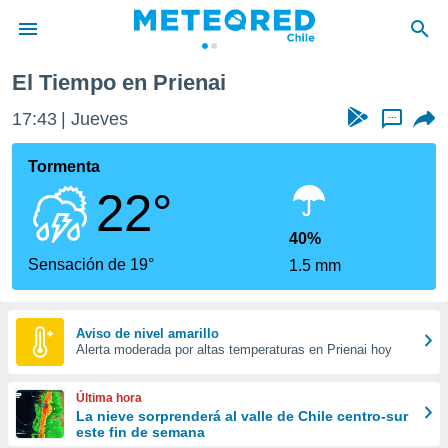
El Tiempo en Prienai
privacidad
17:43
Jueves
...
o de
eteored.cl)
borado por
Tormenta
es para
22°
ue la
 que se
e calidad.
40%
eder a este
Sensación de 19°
1.5 mm
ediante las
opciones:
ookies y
Aviso de nivel amarillo
Alerta moderada por altas temperaturas en Prienai hoy
e forma
d digital
Última hora
ada, basada
La nieve sorprenderá al valle de Chile centro-sur
este fin de semana
mación