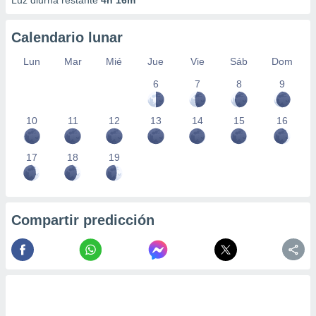
Luz diurna restante
4h 16m
Calendario lunar
Lun
Mar
Mié
Jue
Vie
Sáb
Dom
6
7
8
9
10
11
12
13
14
15
16
17
18
19
Compartir predicción