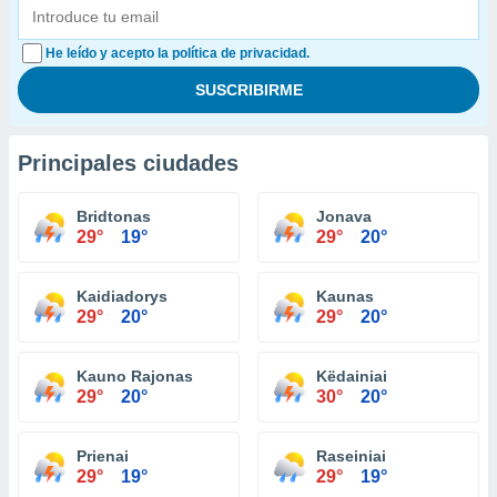
He leído y acepto la política de privacidad.
Principales ciudades
Bridtonas
Jonava
29°
19°
29°
20°
Kaidiadorys
Kaunas
29°
20°
29°
20°
Kauno Rajonas
Këdainiai
29°
20°
30°
20°
Prienai
Raseiniai
29°
19°
29°
19°