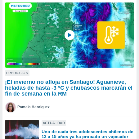
do en
 mismo.
sultar más
 en nuestra
 Cookies
y
ualquier
ento
 botón
ación de
kies
 disponible
PREDICCIÓN
e nuestra
¡El invierno no afloja en Santiago! Aguanieve,
.
heladas de hasta -3 °C y chubascos marcarán el
fin de semana en la RM
IVAMENTE,
Pamela Henríquez
as
 a cookies
ACTUALIDAD
 no aceptar
Uno de cada tres adolescentes chilenos de
ón de
13 a 15 años ya ha probado un vapeador