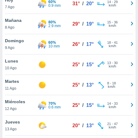
60%
14
-
29
31°
/
20°
0.9 mm
km/h
7 Ago
do en
 mismo.
sultar más
Mañana
80%
15
-
36
29°
/
19°
 en nuestra
2.9 mm
km/h
8 Ago
 Cookies
y
ualquier
Domingo
60%
18
-
41
26°
/
17°
10 mm
km/h
9 Ago
ento
 botón
ación de
Lunes
13
-
30
25°
/
15°
kies
km/h
10 Ago
 disponible
e nuestra
Martes
8
-
18
.
25°
/
13°
km/h
11 Ago
IVAMENTE,
Miércoles
70%
14
-
33
25°
/
15°
0.6 mm
km/h
12 Ago
as
 a cookies
Jueves
21
-
47
20°
/
13°
km/h
 no aceptar
13 Ago
ón de