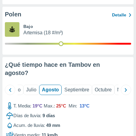
 seleccionar
o.
Polen
Detalle
calización
precisa e
Bajo
ión mediante
Artemisa (18 #/m³)
, publicidad
dos,
 publicidad
,
¿Qué tiempo hace en Tambov en
ón de
agosto
?
 desarrollo
s.
tros 1199
yo
Junio
Julio
Agosto
Septiembre
Octubre
Noviemb
ios
T. Media:
19°C
Max.:
25°C
Min:
13°C
Días de lluvia:
9
días
Acum. de lluvia:
49 mm
Viento medio:
11 km/h