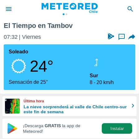
El Tiempo en Tambov
privacidad
07:32
Viernes
...
o de
eteored.cl)
borado por
Soleado
es para
24°
ue la
 que se
e calidad.
Sur
eder a este
Sensación de 25°
8
20 km/h
ediante las
opciones:
Última hora
ookies y
La nieve sorprenderá al valle de Chile centro-sur
e forma
este fin de semana
d digital
¡Descarga
GRATIS
la app de
Instalar
ada, basada
Meteored!
mación