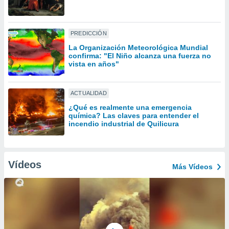
uedes
uestro sitio
ed.cl. En
te
PREDICCIÓN
 de que
La Organización Meteorológica Mundial
talarán
confirma: "El Niño alcanza una fuerza no
e sean
vista en años"
para
a
por el sitio
ACTUALIDAD
o se
¿Qué es realmente una emergencia
cookies para
química? Las claves para entender el
incendio industrial de Quilicura
nto ni para
licidad o
ado, aunque
Vídeos
Más Vídeos
sualizar
general no
ada. Puedes
 instalación
y acceder a
io web a
ste abono