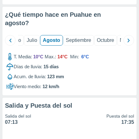
 seleccionar
o.
¿Qué tiempo hace en Puahue en
calización
precisa e
agosto
?
ión mediante
, publicidad
yo
Junio
Julio
Agosto
Septiembre
Octubre
Noviemb
dos,
T. Media:
10°C
Max.:
14°C
Min:
6°C
 publicidad
,
Días de lluvia:
15
días
ón de
 desarrollo
Acum. de lluvia:
123 mm
s.
Viento medio:
12 km/h
tros 1199
ios
Salida y Puesta del sol
Salida del sol
Puesta del sol
07:13
17:35