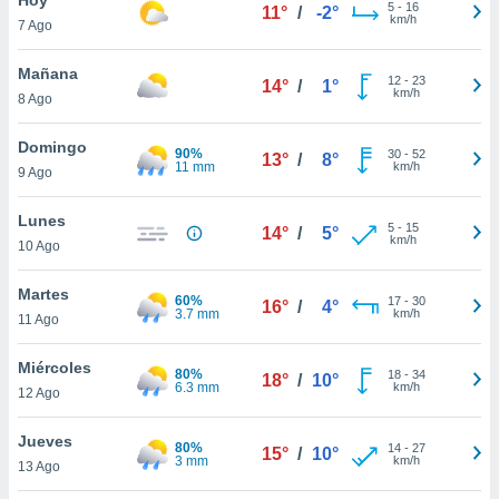
5
-
16
11°
/
-2°
km/h
7 Ago
do en
 mismo.
sultar más
Mañana
12
-
23
14°
/
1°
 en nuestra
km/h
8 Ago
 Cookies
y
ualquier
Domingo
90%
30
-
52
13°
/
8°
11 mm
km/h
9 Ago
ento
 botón
ación de
Lunes
5
-
15
14°
/
5°
kies
km/h
10 Ago
 disponible
e nuestra
Martes
60%
17
-
30
.
16°
/
4°
3.7 mm
km/h
11 Ago
IVAMENTE,
Miércoles
80%
18
-
34
18°
/
10°
6.3 mm
km/h
12 Ago
as
 a cookies
Jueves
80%
14
-
27
15°
/
10°
3 mm
km/h
 no aceptar
13 Ago
ón de