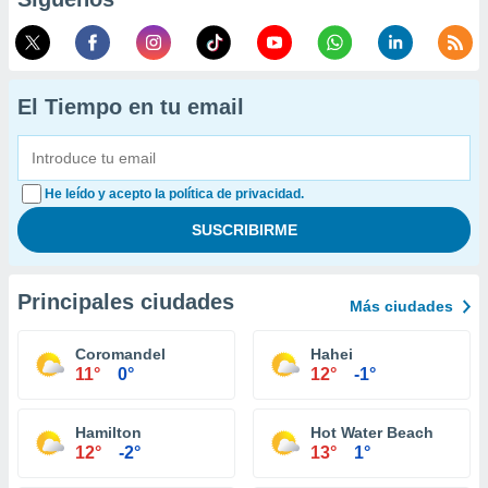
El Tiempo en tu email
He leído y acepto la política de privacidad.
Principales ciudades
Más ciudades
Coromandel
Hahei
11°
0°
12°
-1°
Hamilton
Hot Water Beach
12°
-2°
13°
1°