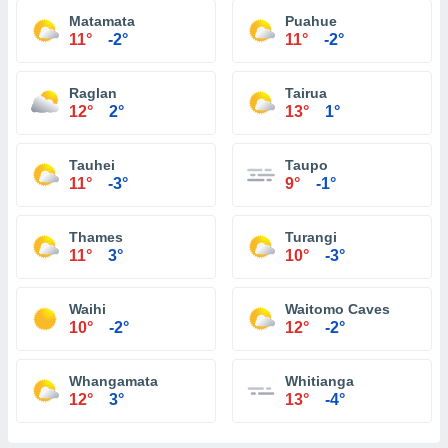
Matamata
Puahue
11°
-2°
11°
-2°
Raglan
Tairua
12°
2°
13°
1°
Tauhei
Taupo
11°
-3°
9°
-1°
Thames
Turangi
11°
3°
10°
-3°
Waihi
Waitomo Caves
10°
-2°
12°
-2°
Whangamata
Whitianga
12°
3°
13°
-4°