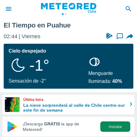
El Tiempo en Puahue
privacidad
02:44
Viernes
...
o de
eteored.cl)
borado por
Cielo despejado
es para
-1°
ue la
 que se
e calidad.
Menguante
eder a este
Sensación de -2°
Iluminada:
40%
ediante las
opciones:
Última hora
ookies y
La nieve sorprenderá al valle de Chile centro-sur
e forma
este fin de semana
d digital
¡Descarga
GRATIS
la app de
Instalar
ada, basada
Meteored!
mación