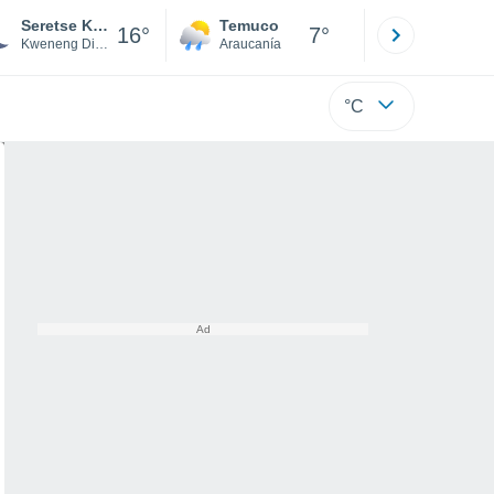
Seretse Khama International Airport
Temuco
Osorno
16°
7°
Kweneng District
Araucanía
Los Lagos
°C