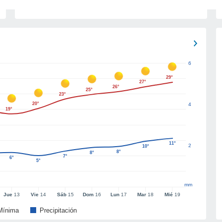
6
29°
27°
26°
25°
23°
20°
4
19°
11°
2
10°
8°
8°
7°
6°
5°
mm
Jue
13
Vie
14
Sáb
15
Dom
16
Lun
17
Mar
18
Mié
19
Mínima
Precipitación