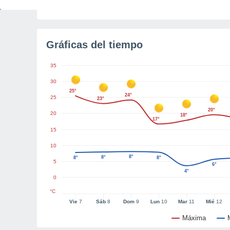
Gráficas del tiempo
35
30
25°
24°
25
23°
20°
20
18°
17°
15
10
8°
8°
8°
8°
5
6°
4°
0
°C
Vie
7
Sáb
8
Dom
9
Lun
10
Mar
11
Mié
12
Máxima