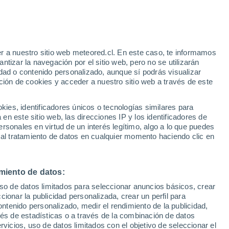
Cielos despejados en las
próximas horas
r a nuestro sitio web meteored.cl. En este caso, te informamos
e
tizar la navegación por el sitio web, pero no se utilizarán
dad o contenido personalizado, aunque sí podrás visualizar
:
35%
ción de cookies y acceder a nuestro sitio web a través de este
es, identificadores únicos o tecnologías similares para
n este sitio web, las direcciones IP y los identificadores de
os
rsonales en virtud de un interés legítimo, algo a lo que puedes
 al tratamiento de datos en cualquier momento haciendo clic en
Satélites
Modelos
miento de datos:
uso de datos limitados para seleccionar anuncios básicos, crear
Lunes
Martes
Miércoles
Jueves
ccionar la publicidad personalizada, crear un perfil para
10 Ago
11 Ago
12 Ago
13 Ago
ontenido personalizado, medir el rendimiento de la publicidad,
vés de estadísticas o a través de la combinación de datos
rvicios, uso de datos limitados con el objetivo de seleccionar el