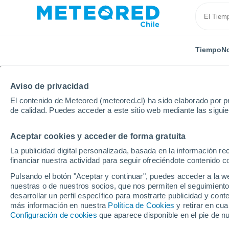
Tiempo
No
Aviso de privacidad
El contenido de Meteored (meteored.cl) ha sido elaborado por pr
de calidad. Puedes acceder a este sitio web mediante las sigui
Aceptar cookies y acceder de forma gratuita
Inicio
Botsuana
Aeropuerto Internacional Sir Sere
La publicidad digital personalizada, basada en la información r
financiar nuestra actividad para seguir ofreciéndote contenido c
El Tiempo en Aeropuert
Pulsando el botón "Aceptar y continuar", puedes acceder a la w
Seretse Khama
nuestras o de nuestros socios, que nos permiten el seguimiento
desarrollar un perfil específico para mostrarte publicidad y co
más información en nuestra
20:11
Viernes
Política de Cookies
y retirar en cu
Configuración de cookies
que aparece disponible en el pie de n