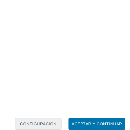
Calendario lunar
Lun
Mar
Mié
Jue
Vie
Sáb
Dom
7
8
9
10
11
12
13
14
15
16
17
18
19
20
CONFIGURACIÓN
ACEPTAR Y CONTINUAR