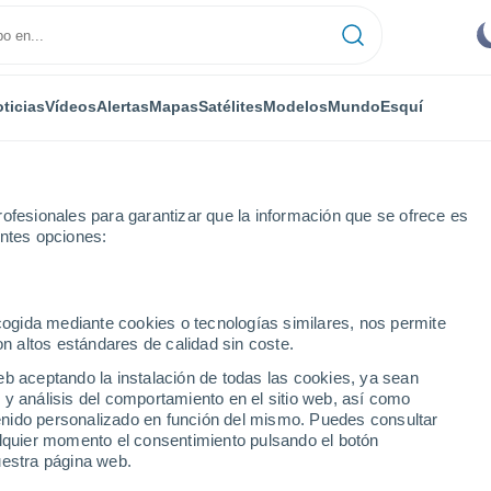
ticias
Vídeos
Alertas
Mapas
Satélites
Modelos
Mundo
Esquí
ofesionales para garantizar que la información que se ofrece es
entes opciones:
tse Khama
ecogida mediante cookies o tecnologías similares, nos permite
on altos estándares de calidad sin coste.
o Internacional Sir
eb aceptando la instalación de todas las cookies, ya sean
 y análisis del comportamiento en el sitio web, así como
ntenido personalizado en función del mismo. Puedes consultar
alquier momento el consentimiento pulsando el botón
...
uestra página web.
Por hora