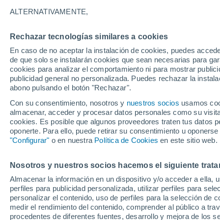
ALTERNATIVAMENTE,
Cielo despejado
17°
Rechazar tecnologías similares a cookies
En caso de no aceptar la instalación de cookies, puedes accede
Menguant
de que solo se instalarán cookies que sean necesarias para garan
cookies para analizar el comportamiento ni para mostrar publici
Iluminada
Sensación de 17°
publicidad general no personalizada. Puedes rechazar la instala
abono pulsando el botón "Rechazar".
Con su consentimiento, nosotros y
nuestros socios
usamos cooki
Última hora
almacenar, acceder y procesar datos personales como su visita e
Aguanieve, heladas de hasta -3 °C y chubasc
cookies. Es posible que algunos proveedores traten tus datos pe
marcarán el fin de semana en la RM
oponerte. Para ello, puede retirar su consentimiento u oponerse
"Configurar"
o en nuestra
Política de Cookies
en este sitio web.
Tiempo 1 - 7 días
Actualidad
Mapa de temperatura
Nosotros y nuestros socios hacemos el siguiente trata
Almacenar la información en un dispositivo y/o acceder a ella, 
Mañana
Domingo
Hoy
perfiles para publicidad personalizada, utilizar perfiles para sele
8 Ago
9 Ago
7 Ago
personalizar el contenido, uso de perfiles para la selección de c
medir el rendimiento del contenido, comprender al público a tra
procedentes de diferentes fuentes, desarrollo y mejora de los se