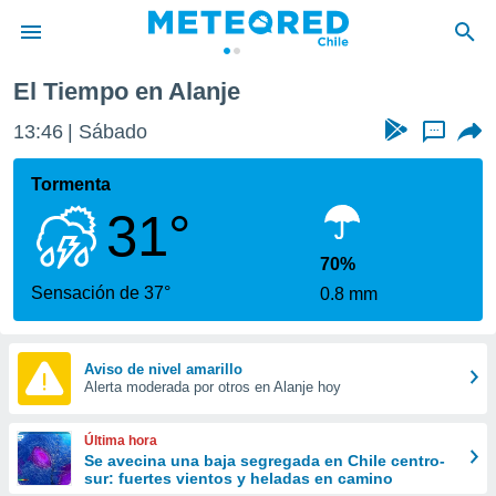
El Tiempo en Alanje
privacidad
13:46
Sábado
...
o de
eteored.cl)
borado por
Tormenta
es para
31°
ue la
 que se
e calidad.
70%
eder a este
Sensación de 37°
0.8 mm
ediante las
opciones:
ookies y
Aviso de nivel amarillo
Alerta moderada por otros en Alanje hoy
e forma
d digital
Última hora
ada, basada
Se avecina una baja segregada en Chile centro-
sur: fuertes vientos y heladas en camino
mación