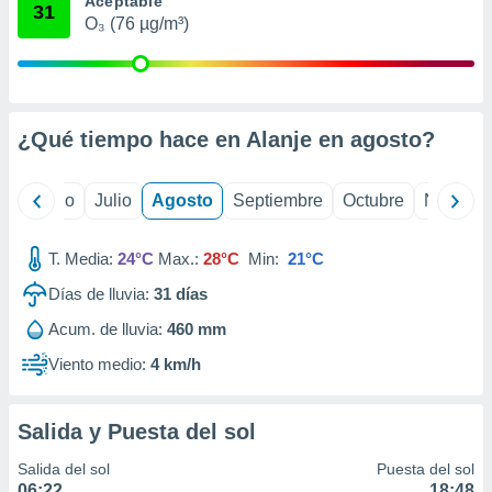
Aceptable
 seleccionar
31
o.
O₃ (76 µg/m³)
calización
precisa e
ión mediante
¿Qué tiempo hace en Alanje en
agosto
?
, publicidad
dos,
yo
Junio
Julio
Agosto
Septiembre
Octubre
Noviemb
 publicidad
,
ón de
T. Media:
24°C
Max.:
28°C
Min:
21°C
 desarrollo
s.
Días de lluvia:
31
días
tros 1199
Acum. de lluvia:
460 mm
ios
Viento medio:
4 km/h
Salida y Puesta del sol
Salida del sol
Puesta del sol
06:22
18:48