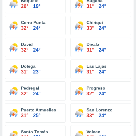
Boquete
Bugaba
26°
19°
31°
24°
Cerro Punta
Chiriquí
32°
24°
33°
24°
David
Divala
32°
24°
31°
24°
Dolega
Las Lajas
31°
23°
31°
24°
Pedregal
Progreso
32°
24°
32°
24°
Puerto Armuelles
San Lorenzo
31°
25°
33°
24°
Santo Tomás
Volcan