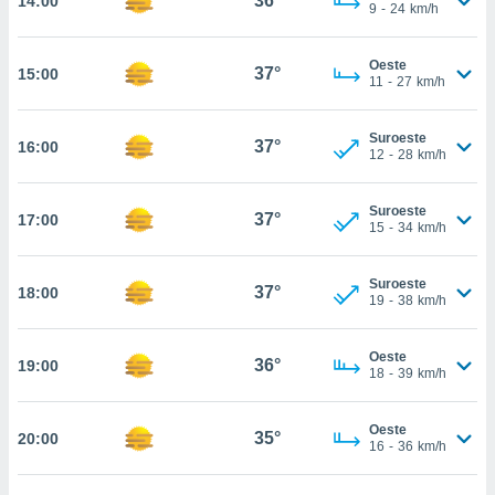
36°
14:00
te
9
-
24
km/h
 de que
talarán
Oeste
e sean
37°
15:00
11
-
27
km/h
para
a
por el sitio
Suroeste
37°
16:00
o se
12
-
28
km/h
cookies para
Suroeste
nto ni para
37°
17:00
15
-
34
km/h
licidad o
ado, aunque
Suroeste
37°
18:00
sualizar
19
-
38
km/h
general no
ada. Puedes
Oeste
 instalación
36°
19:00
18
-
39
km/h
y acceder a
io web a
ste abono
Oeste
35°
20:00
16
-
36
km/h
 botón
.