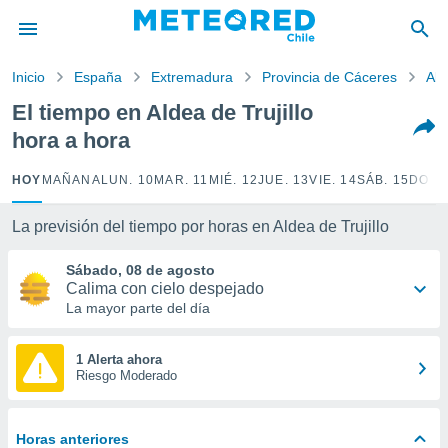
privacidad
o de
Inicio
España
Extremadura
Provincia de Cáceres
Ald
eteored.cl)
borado por
El tiempo en Aldea de Trujillo
es para
hora a hora
ue la
 que se
e calidad.
HOY
MAÑANA
LUN. 10
MAR. 11
MIÉ. 12
JUE. 13
VIE. 14
SÁB. 15
DOM.
eder a este
ediante las
La previsión del tiempo por horas en Aldea de Trujillo
opciones:
Sábado, 08 de agosto
ookies y
Calima con cielo despejado
e forma
La mayor parte del día
d digital
ada, basada
1 Alerta ahora
Riesgo Moderado
mación
ediante
ecnologías
nos permite
Horas anteriores