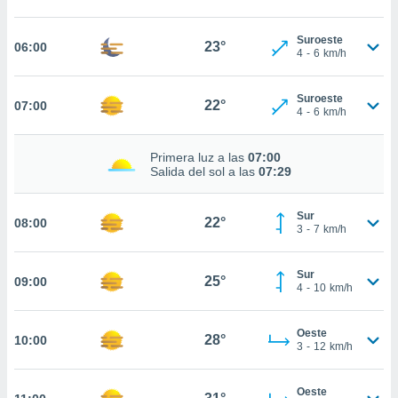
estra
ara seguir
e contenido
Suroeste
23°
06:00
4
-
6
km/h
stándares
ACEPTAR
sin coste.
Y
CONTINUAR
Suroeste
 botón
22°
07:00
4
-
6
km/h
continuar",
der a la
CONFIGURACIÓN
ndo la
Primera luz a las
07:00
 de todas
Salida del sol a las
07:29
, ya sean
de nuestros
Sur
 nos
22°
08:00
3
-
7
km/h
 y análisis
tamiento en
Sur
25°
09:00
b, así como
4
-
10
km/h
un perfil
para
Oeste
ublicidad y
28°
10:00
3
-
12
km/h
do en
 mismo.
Oeste