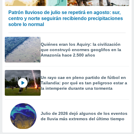
precisa e
ión mediante
Patrón lluvioso de julio se repetirá en agosto: sur,
centro y norte seguirán recibiendo precipitaciones
, publicidad
sobre lo normal
dos,
 publicidad
,
Quiénes eran los Aquiry: la civilización
ón de
que construyó enormes geoglifos en la
Amazonía hace 2.500 años
 desarrollo
s.
tros 1199
ios
Un rayo cae en pleno partido de fútbol en
Tailandia: por qué es tan peligroso estar a
la intemperie durante una tormenta
Julio de 2026 dejó algunos de los eventos
de lluvia más extremos del último tiempo