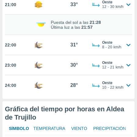
Oeste
33°
21:00
12
-
30
km/h
nto,
cios
Puesta del sol a las
21:28
kies,
Última luz a las
21:57
ores únicos
as similares
Oeste
nar,
31°
22:00
8
-
20
km/h
rocesar
onales como
 este sitio
Oeste
30°
23:00
recciones IP
12
-
21
km/h
ficadores de
 posible
Oeste
s
28°
24:00
10
-
22
km/h
 traten tus
nales en
 interés
go a lo que
Gráfica del tiempo por horas en Aldea
nerte. Para
de Trujillo
retirar su
ento u
SÍMBOLO
TEMPERATURA
VIENTO
PRECIPITACIÓN
 de datos