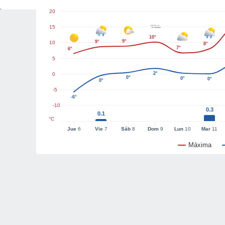
20
15
10°
9°
9°
10
8°
7°
6°
5
2°
0
0°
0°
0°
0°
-5
-6°
-10
0.3
0.1
°C
Jue
6
Vie
7
Sáb
8
Dom
9
Lun
10
Mar
11
Máxima