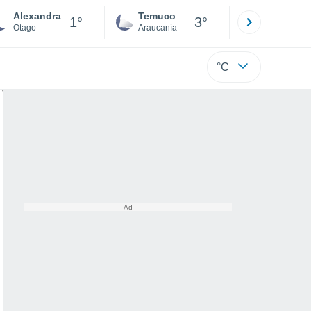
Alexandra
Temuco
Osorno
1°
3°
Otago
Araucanía
Los Lagos
°C