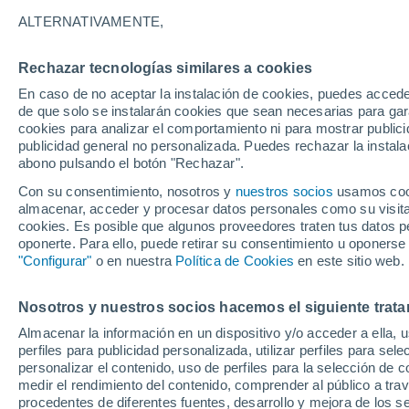
1°
ALTERNATIVAMENTE,
Rechazar tecnologías similares a cookies
Menguant
En caso de no aceptar la instalación de cookies, puedes accede
Iluminada
Sensación de 4°
de que solo se instalarán cookies que sean necesarias para garan
cookies para analizar el comportamiento ni para mostrar publici
publicidad general no personalizada. Puedes rechazar la instala
abono pulsando el botón "Rechazar".
Tiempo 1 - 7 días
Actualidad
Mapa de nubosidad
Con su consentimiento, nosotros y
nuestros socios
usamos cooki
almacenar, acceder y procesar datos personales como su visita e
cookies. Es posible que algunos proveedores traten tus datos pe
oponerte. Para ello, puede retirar su consentimiento u oponerse
Mañana
Sábado
D
Hoy
"Configurar"
o en nuestra
Política de Cookies
en este sitio web.
7 Ago
8 Ago
6 Ago
Nosotros y nuestros socios hacemos el siguiente trata
Almacenar la información en un dispositivo y/o acceder a ella, 
30%
perfiles para publicidad personalizada, utilizar perfiles para sele
0.1 mm
personalizar el contenido, uso de perfiles para la selección de c
9°
/
0°
9°
/
0°
6°
/
-6°
medir el rendimiento del contenido, comprender al público a tra
procedentes de diferentes fuentes, desarrollo y mejora de los se