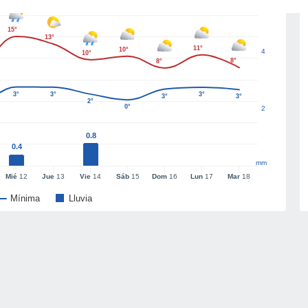
15°
13°
11°
10°
4
10°
8°
8°
3°
3°
3°
3°
3°
2°
0°
2
0.8
0.4
mm
Mié
12
Jue
13
Vie
14
Sáb
15
Dom
16
Lun
17
Mar
18
Mínima
Lluvia