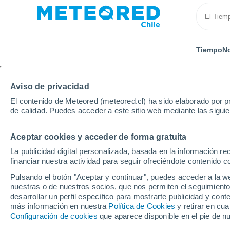
Tiempo
No
Aviso de privacidad
El contenido de Meteored (meteored.cl) ha sido elaborado por pr
de calidad. Puedes acceder a este sitio web mediante las sigui
Aceptar cookies y acceder de forma gratuita
Inicio
Nueva Zelanda
Otago
Alexandra
La publicidad digital personalizada, basada en la información r
financiar nuestra actividad para seguir ofreciéndote contenido c
El Tiempo en Alexandr
Pulsando el botón "Aceptar y continuar", puedes acceder a la w
nuestras o de nuestros socios, que nos permiten el seguimiento
23:22
Jueves
desarrollar un perfil específico para mostrarte publicidad y co
más información en nuestra
Política de Cookies
y retirar en cu
Configuración de cookies
que aparece disponible en el pie de n
Cielo despejado