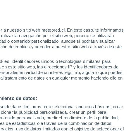
e
r a nuestro sitio web meteored.cl. En este caso, te informamos
:
51%
tizar la navegación por el sitio web, pero no se utilizarán
dad o contenido personalizado, aunque sí podrás visualizar
ción de cookies y acceder a nuestro sitio web a través de este
Satélites
Modelos
es, identificadores únicos o tecnologías similares para
n este sitio web, las direcciones IP y los identificadores de
rsonales en virtud de un interés legítimo, algo a lo que puedes
 al tratamiento de datos en cualquier momento haciendo clic en
omingo
Lunes
Martes
Miércoles
9 Ago
10 Ago
11 Ago
12 Ago
miento de datos:
uso de datos limitados para seleccionar anuncios básicos, crear
50%
40%
ccionar la publicidad personalizada, crear un perfil para
0.3 mm
0.4 mm
ontenido personalizado, medir el rendimiento de la publicidad,
10°
/
2°
7°
/
0°
8°
/
0°
15°
/
3°
vés de estadísticas o a través de la combinación de datos
rvicios, uso de datos limitados con el objetivo de seleccionar el