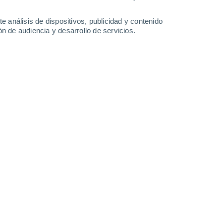
-
13
km/h
4
-
15
km/h
6
-
23
km/h
4
-
24
km/h
e análisis de dispositivos, publicidad y contenido
n de audiencia y desarrollo de servicios.
 agosto
Este
0 Bajo
1
-
10 km/h
FPS:
no
Sureste
0 Bajo
0
-
6 km/h
FPS:
no
o
Sureste
0 Bajo
0
-
5 km/h
FPS:
no
o
Sur
0 Bajo
0
-
5 km/h
FPS:
no
o
Sur
0 Bajo
0
-
5 km/h
FPS:
no