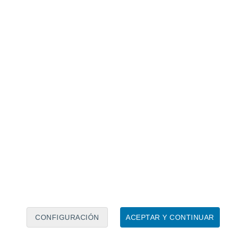
Calendario lunar
Lun
Mar
Mié
Jue
Vie
Sáb
Dom
6
7
8
9
10
11
12
13
14
15
16
17
18
19
CONFIGURACIÓN
ACEPTAR Y CONTINUAR
6