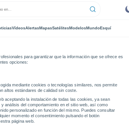
ticias
Vídeos
Alertas
Mapas
Satélites
Modelos
Mundo
Esquí
ofesionales para garantizar que la información que se ofrece es
entes opciones:
ecogida mediante cookies o tecnologías similares, nos permite
on altos estándares de calidad sin coste.
a
eb aceptando la instalación de todas las cookies, ya sean
 y análisis del comportamiento en el sitio web, así como
...
ntenido personalizado en función del mismo. Puedes consultar
alquier momento el consentimiento pulsando el botón
Por hora
uestra página web.
Cielos nubosos en las próximas
horas