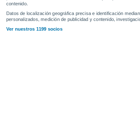
contenido.
4
-
16
km/h
3
-
14
km/h
2
4
-
15
km/h
Datos de localización geográfica precisa e identificación mediant
personalizados, medición de publicidad y contenido, investigació
Pronóstico para Alexandra hoy
, 6 de
Ver nuestros 1199 socios
Soleado
3°
17:00
Sensación T.
6°
Soleado
1°
18:00
Sensación T.
2°
Cielo despejad
1°
19:00
Sensación T.
2°
Cielo despejad
1°
20:00
Sensación T.
2°
Cielo despejad
1°
21:00
Sensación T.
2°