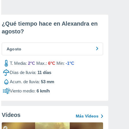
¿Qué tiempo hace en Alexandra en
agosto
?
Agosto
T. Media:
2°C
Max.:
6°C
Min:
-1°C
Días de lluvia:
11
días
Acum. de lluvia:
53 mm
Viento medio:
6 km/h
Vídeos
Más Vídeos