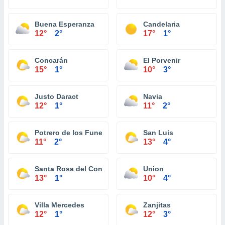
Buena Esperanza
Candelaria
12°
2°
17°
1°
Concarán
El Porvenir
15°
1°
10°
3°
Justo Daract
Navia
12°
1°
11°
2°
Potrero de los Funes
San Luis
11°
2°
13°
4°
Santa Rosa del Conlara
Union
13°
1°
10°
4°
Villa Mercedes
Zanjitas
12°
1°
12°
3°