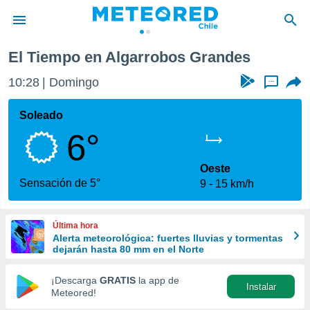
El Tiempo en Algarrobos Grandes
privacidad
10:28
Domingo
...
o de
eteored.cl)
borado por
Soleado
es para
6°
ue la
 que se
e calidad.
Oeste
eder a este
Sensación de 5°
9
15 km/h
ediante las
opciones:
Última hora
ookies y
Alerta meteorológica: fuertes lluvias y tormentas
e forma
dejarán hasta 80 mm en el Norte
d digital
¡Descarga
GRATIS
la app de
Instalar
ada, basada
Meteored!
mación