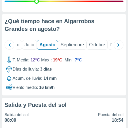
 seleccionar
o.
calización
precisa e
¿Qué tiempo hace en Algarrobos
ión mediante
Grandes en
agosto
?
, publicidad
yo
Junio
Julio
Agosto
Septiembre
Octubre
Noviemb
dos,
 publicidad
,
T. Media:
12°C
Max.:
19°C
Min:
7°C
ón de
Días de lluvia:
3
días
 desarrollo
s.
Acum. de lluvia:
14 mm
tros 1199
Viento medio:
16 km/h
ios
Salida y Puesta del sol
Salida del sol
Puesta del sol
08:09
18:54