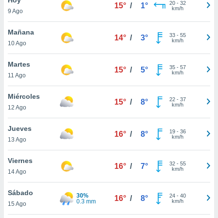
20
-
32
15°
/
1°
km/h
9 Ago
do en
 mismo.
sultar más
Mañana
33
-
55
14°
/
3°
 en nuestra
km/h
10 Ago
 Cookies
y
ualquier
Martes
35
-
57
15°
/
5°
km/h
11 Ago
ento
 botón
ación de
Miércoles
22
-
37
15°
/
8°
kies
km/h
12 Ago
 disponible
e nuestra
Jueves
19
-
36
.
16°
/
8°
km/h
13 Ago
IVAMENTE,
Viernes
32
-
55
16°
/
7°
km/h
14 Ago
as
 a cookies
Sábado
30%
24
-
40
16°
/
8°
0.3 mm
km/h
 no aceptar
15 Ago
ón de