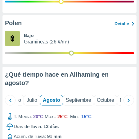
 seleccionar
o.
calización
precisa e
Polen
Detalle
ión mediante
Bajo
, publicidad
Gramíneas (26 #/m³)
dos,
 publicidad
,
ón de
¿Qué tiempo hace en Allhaming en
 desarrollo
s.
agosto
?
tros 1199
ios
yo
Junio
Julio
Agosto
Septiembre
Octubre
Noviemb
T. Media:
20°C
Max.:
25°C
Min:
15°C
Días de lluvia:
13
días
Acum. de lluvia:
91 mm