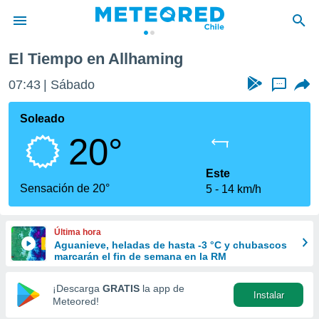
El Tiempo en Allhaming
privacidad
07:43
Sábado
...
o de
eteored.cl)
borado por
Soleado
es para
20°
ue la
 que se
e calidad.
Este
eder a este
Sensación de 20°
5
14 km/h
ediante las
opciones:
Última hora
ookies y
Aguanieve, heladas de hasta -3 °C y chubascos
e forma
marcarán el fin de semana en la RM
d digital
¡Descarga
GRATIS
la app de
Instalar
ada, basada
Meteored!
mación