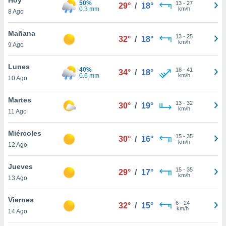
50%
13
-
27
29°
/
18°
0.3 mm
km/h
8 Ago
do en
 mismo.
sultar más
Mañana
13
-
25
32°
/
18°
 en nuestra
km/h
9 Ago
 Cookies
y
ualquier
Lunes
40%
18
-
41
34°
/
18°
0.6 mm
km/h
10 Ago
ento
 botón
ación de
Martes
13
-
32
30°
/
19°
kies
km/h
11 Ago
 disponible
e nuestra
Miércoles
15
-
35
.
30°
/
16°
km/h
12 Ago
IVAMENTE,
Jueves
15
-
35
29°
/
17°
km/h
13 Ago
as
 a cookies
Viernes
6
-
24
32°
/
15°
km/h
 no aceptar
14 Ago
ón de