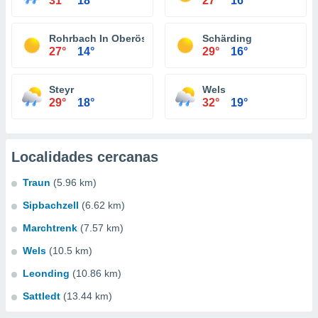
31°
18°
27°
16°
Rohrbach In Oberösterreich
Schärding
27°
14°
29°
16°
Steyr
Wels
29°
18°
32°
19°
Localidades cercanas
Traun
(5.96 km)
Sipbachzell
(6.62 km)
Marchtrenk
(7.57 km)
Wels
(10.5 km)
Leonding
(10.86 km)
Sattledt
(13.44 km)