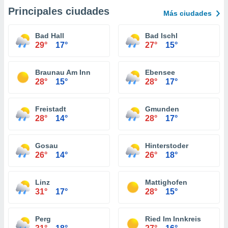
Principales ciudades
Más ciudades
Bad Hall
Bad Ischl
29°
17°
27°
15°
Braunau Am Inn
Ebensee
28°
15°
28°
17°
Freistadt
Gmunden
28°
14°
28°
17°
Gosau
Hinterstoder
26°
14°
26°
18°
Linz
Mattighofen
31°
17°
28°
15°
Perg
Ried Im Innkreis