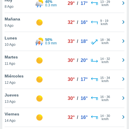
40%
13
-
29
29°
/
17°
0.3 mm
km/h
8 Ago
do en
 mismo.
sultar más
Mañana
9
-
19
32°
/
16°
 en nuestra
km/h
9 Ago
 Cookies
y
ualquier
Lunes
50%
18
-
36
33°
/
18°
0.9 mm
km/h
10 Ago
ento
 botón
ación de
Martes
14
-
32
30°
/
20°
kies
km/h
11 Ago
 disponible
e nuestra
Miércoles
15
-
34
.
30°
/
17°
km/h
12 Ago
IVAMENTE,
Jueves
16
-
36
30°
/
16°
km/h
13 Ago
as
 a cookies
Viernes
14
-
30
32°
/
16°
km/h
 no aceptar
14 Ago
ón de