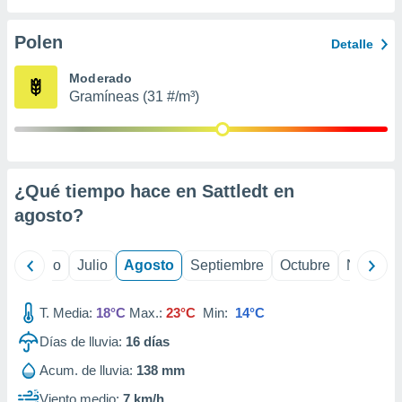
 seleccionar
o.
Polen
Detalle
calización
precisa e
Moderado
ión mediante
Gramíneas (31 #/m³)
, publicidad
dos,
 publicidad
,
¿Qué tiempo hace en Sattledt en
ón de
agosto
?
 desarrollo
s.
tros 1199
yo
Junio
Julio
Agosto
Septiembre
Octubre
Noviemb
ios
T. Media:
18°C
Max.:
23°C
Min:
14°C
Días de lluvia:
16
días
Acum. de lluvia:
138 mm
Viento medio:
7 km/h