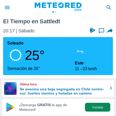
El Tiempo en Sattledt
privacidad
20:17
Sábado
...
o de
eteored.cl)
borado por
Soleado
es para
25°
ue la
 que se
e calidad.
Este
eder a este
Sensación de 26°
11
23 km/h
ediante las
opciones:
Última hora
ookies y
Se avecina una baja segregada en Chile centro-
e forma
sur: fuertes vientos y heladas en camino
d digital
¡Descarga
GRATIS
la app de
Instalar
ada, basada
Meteored!
mación