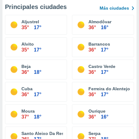
Principales ciudades
Más ciudades
Aljustrel
Almodôvar
35°
17°
36°
16°
Alvito
Barrancos
35°
17°
36°
17°
Beja
Castro Verde
36°
18°
36°
17°
Cuba
Ferreira do Alentejo
36°
17°
36°
17°
Moura
Ourique
37°
18°
36°
16°
Santo Aleixo Da Restauração
Serpa