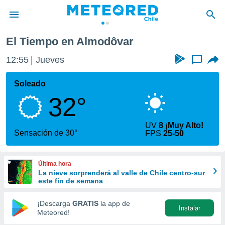
El Tiempo en Almodôvar
privacidad
12:55
Jueves
...
o de
eteored.cl)
borado por
Soleado
es para
32°
ue la
 que se
e calidad.
UV
8 ¡Muy Alto!
eder a este
Sensación de 30°
FPS
25-50
ediante las
opciones:
Última hora
ookies y
La nieve sorprenderá al valle de Chile centro-sur
e forma
este fin de semana
d digital
¡Descarga
GRATIS
la app de
Instalar
ada, basada
Meteored!
mación