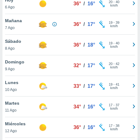
20
-
40
36°
/
16°
km/h
6 Ago
do en
 mismo.
sultar más
Mañana
19
-
39
36°
/
17°
 en nuestra
km/h
7 Ago
 Cookies
y
ualquier
Sábado
19
-
40
36°
/
18°
km/h
8 Ago
ento
 botón
ación de
Domingo
20
-
42
32°
/
17°
kies
km/h
9 Ago
 disponible
e nuestra
Lunes
19
-
41
.
33°
/
17°
km/h
10 Ago
IVAMENTE,
Martes
17
-
37
34°
/
16°
km/h
11 Ago
as
 a cookies
Miércoles
17
-
38
36°
/
16°
km/h
 no aceptar
12 Ago
ón de