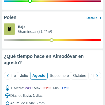
 seleccionar
o.
calización
precisa e
Polen
Detalle
ión mediante
Bajo
, publicidad
Gramíneas (21 #/m³)
dos,
 publicidad
,
ón de
¿Qué tiempo hace en Almodôvar en
 desarrollo
s.
agosto
?
tros 1199
ios
yo
Junio
Julio
Agosto
Septiembre
Octubre
Noviemb
T. Media:
24°C
Max.:
31°C
Min:
17°C
Días de lluvia:
1
días
Acum. de lluvia:
5 mm