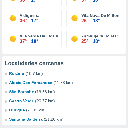
36°
17°
37°
18°
Vidigueira
Vila Nova De Milfontes
36°
17°
26°
18°
Vila Verde De Ficalho
Zambujeira Do Mar
37°
18°
25°
18°
Localidades cercanas
Rosário
(10.7 km)
Aldeia Dos Fernandes
(11.76 km)
São Barnabé
(19.56 km)
Castro Verde
(20.77 km)
Ourique
(21.19 km)
Santana Da Serra
(21.26 km)