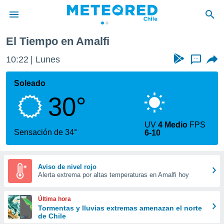
El Tiempo en Amalfi
privacidad
10:22
Lunes
...
o de
eteored.cl)
borado por
Soleado
es para
30°
ue la
 que se
e calidad.
UV
4 Medio
FPS
eder a este
Sensación de 34°
6-10
ediante las
opciones:
ookies y
Aviso de nivel rojo
Alerta extrema por altas temperaturas en Amalfi hoy
e forma
d digital
Última hora
ada, basada
Tormentas y lluvias extremas amenazan el norte
de Chile
mación