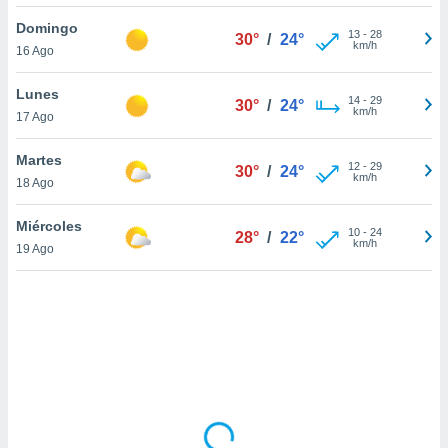
uedes
uestro sitio
Domingo
13
-
28
30°
/
24°
ed.cl. En
km/h
16 Ago
te
 de que
Lunes
talarán
14
-
29
30°
/
24°
km/h
17 Ago
e sean
para
a
Martes
12
-
29
30°
/
24°
por el sitio
km/h
18 Ago
o se
cookies para
Miércoles
10
-
24
28°
/
22°
km/h
19 Ago
nto ni para
licidad o
ado, aunque
sualizar
general no
ada. Puedes
 instalación
y acceder a
io web a
ste abono