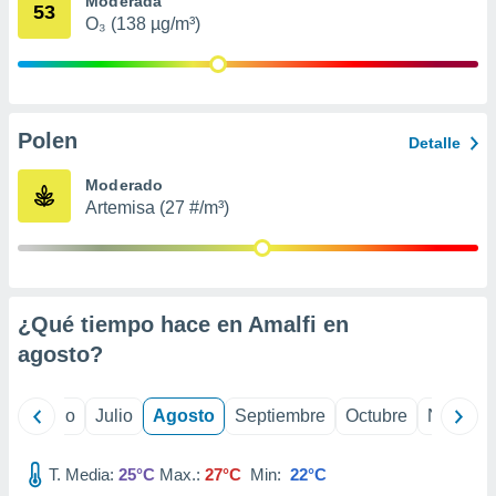
Moderada
 seleccionar
53
o.
O₃ (138 µg/m³)
calización
precisa e
ión mediante
Polen
, publicidad
Detalle
dos,
Moderado
 publicidad
Artemisa (27 #/m³)
,
ón de
 desarrollo
s.
¿Qué tiempo hace en Amalfi en
tros 1199
ios
agosto
?
yo
Junio
Julio
Agosto
Septiembre
Octubre
Noviemb
T. Media:
25°C
Max.:
27°C
Min:
22°C