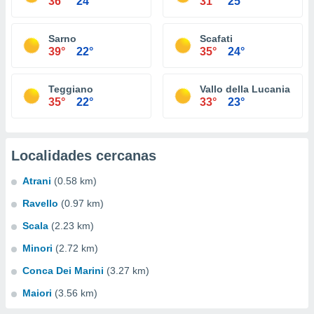
36°
24°
31°
25°
Sarno
Scafati
39°
22°
35°
24°
Teggiano
Vallo della Lucania
35°
22°
33°
23°
Localidades cercanas
Atrani
(0.58 km)
Ravello
(0.97 km)
Scala
(2.23 km)
Minori
(2.72 km)
Conca Dei Marini
(3.27 km)
Maiori
(3.56 km)