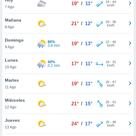
24
-
44
19°
/
11°
km/h
7 Ago
do en
 mismo.
sultar más
Mañana
20
-
36
21°
/
12°
 en nuestra
km/h
8 Ago
 Cookies
y
ualquier
Domingo
80%
22
-
40
19°
/
13°
3.8 mm
km/h
9 Ago
ento
 botón
ación de
Lunes
40%
16
-
31
17°
/
11°
kies
0.2 mm
km/h
10 Ago
 disponible
e nuestra
Martes
26
-
47
.
19°
/
11°
km/h
11 Ago
IVAMENTE,
Miércoles
25
-
41
21°
/
15°
km/h
12 Ago
as
 a cookies
Jueves
25
-
48
24°
/
17°
km/h
 no aceptar
13 Ago
ón de