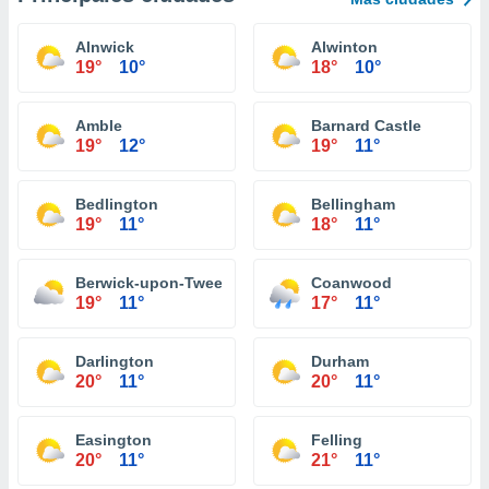
Alnwick
Alwinton
19°
10°
18°
10°
Amble
Barnard Castle
19°
12°
19°
11°
Bedlington
Bellingham
19°
11°
18°
11°
Berwick-upon-Tweed
Coanwood
19°
11°
17°
11°
Darlington
Durham
20°
11°
20°
11°
Easington
Felling
20°
11°
21°
11°