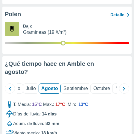
 seleccionar
o.
Polen
Detalle
calización
precisa e
Bajo
ión mediante
Gramíneas (19 #/m³)
, publicidad
dos,
 publicidad
,
¿Qué tiempo hace en Amble en
ón de
agosto
?
 desarrollo
s.
tros 1199
yo
Junio
Julio
Agosto
Septiembre
Octubre
Noviemb
ios
T. Media:
15°C
Max.:
17°C
Min:
13°C
Días de lluvia:
14
días
Acum. de lluvia:
82 mm
Viento medio:
18 km/h