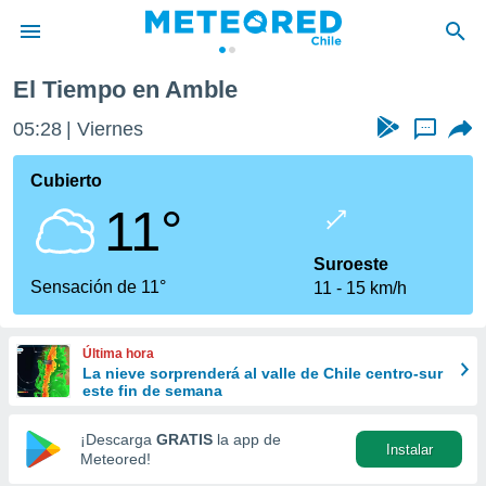
El Tiempo en Amble
privacidad
05:28
Viernes
...
o de
eteored.cl)
borado por
Cubierto
es para
11°
ue la
 que se
e calidad.
Suroeste
eder a este
Sensación de 11°
11
15 km/h
ediante las
opciones:
Última hora
ookies y
La nieve sorprenderá al valle de Chile centro-sur
e forma
este fin de semana
d digital
¡Descarga
GRATIS
la app de
Instalar
ada, basada
Meteored!
mación