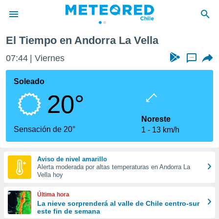
El Tiempo en Andorra La Vella
privacidad
07:44
Viernes
...
o de
eteored.cl)
borado por
Soleado
es para
20°
ue la
 que se
e calidad.
Noreste
eder a este
Sensación de 20°
1
13 km/h
ediante las
opciones:
Aviso de nivel amarillo
ookies y
Alerta moderada por altas temperaturas en Andorra La
e forma
Vella hoy
d digital
Última hora
ada, basada
La nieve sorprenderá al valle de Chile centro-sur
este fin de semana
mación