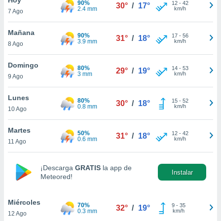
90%
12
-
42
30°
/
17°
2.4 mm
km/h
7 Ago
do en
 mismo.
sultar más
Mañana
90%
17
-
56
31°
/
18°
 en nuestra
3.9 mm
km/h
8 Ago
 Cookies
y
ualquier
Domingo
80%
14
-
53
29°
/
19°
3 mm
km/h
9 Ago
ento
 botón
ación de
Lunes
80%
15
-
52
30°
/
18°
kies
0.8 mm
km/h
10 Ago
 disponible
e nuestra
Martes
50%
12
-
42
.
31°
/
18°
0.6 mm
km/h
11 Ago
IVAMENTE,
¡Descarga
GRATIS
la app de
Instalar
Meteored!
as
 a cookies
Miércoles
 no aceptar
70%
9
-
35
32°
/
19°
0.3 mm
km/h
12 Ago
ón de