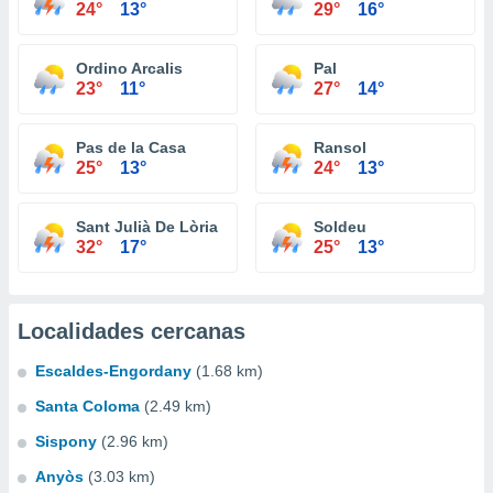
24°
13°
29°
16°
Ordino Arcalis
Pal
23°
11°
27°
14°
Pas de la Casa
Ransol
25°
13°
24°
13°
Sant Julià De Lòria
Soldeu
32°
17°
25°
13°
Localidades cercanas
Escaldes-Engordany
(1.68 km)
Santa Coloma
(2.49 km)
Sispony
(2.96 km)
Anyòs
(3.03 km)