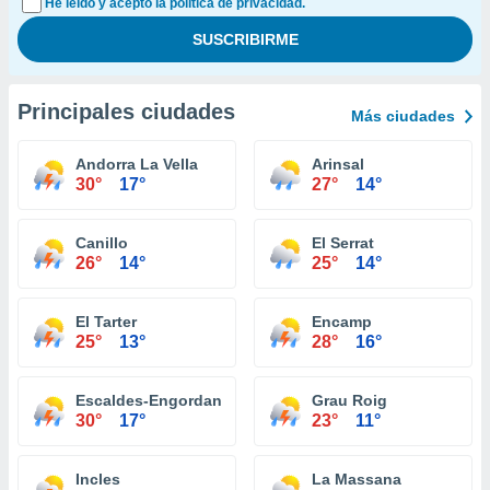
He leído y acepto la política de privacidad.
Principales ciudades
Más ciudades
Andorra La Vella
Arinsal
30°
17°
27°
14°
Canillo
El Serrat
26°
14°
25°
14°
El Tarter
Encamp
25°
13°
28°
16°
Escaldes-Engordany
Grau Roig
30°
17°
23°
11°
Incles
La Massana