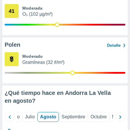
 seleccionar
o.
Moderada
41
O₃ (102 µg/m³)
calización
precisa e
ión mediante
, publicidad
Polen
Detalle
dos,
 publicidad
Moderado
,
Gramíneas (32 #/m³)
ón de
 desarrollo
s.
tros 1199
ios
¿Qué tiempo hace en Andorra La Vella
en
agosto
?
yo
Junio
Julio
Agosto
Septiembre
Octubre
Noviemb