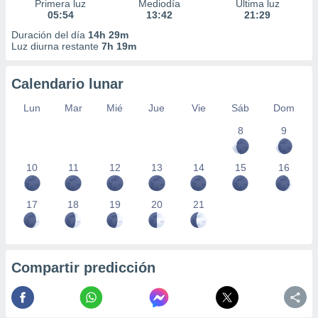
 seleccionar
Primera luz
Mediodía
Última luz
o.
05:54
13:42
21:29
Duración del día
14h 29m
calización
Luz diurna restante
7h 19m
precisa e
ión mediante
Calendario lunar
, publicidad
Lun
Mar
Mié
Jue
Vie
Sáb
Dom
dos,
8
9
 publicidad
,
ón de
10
11
12
13
14
15
16
 desarrollo
s.
17
18
19
20
21
tros 1199
ios
Compartir predicción