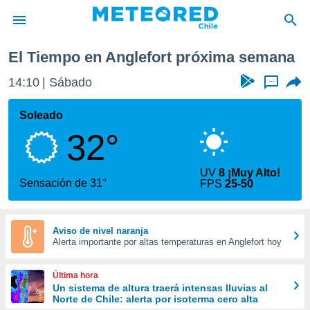
n
Anglefort
Próxima semana
El Tiempo en Anglefort próxima semana
privacidad
14:10
Sábado
...
o de
eteored.cl)
borado por
Soleado
es para
32°
ue la
 que se
e calidad.
UV
8 ¡Muy Alto!
eder a este
Sensación de 31°
FPS
25-50
ediante las
opciones:
ookies y
Aviso de nivel naranja
Alerta importante por altas temperaturas en Anglefort hoy
e forma
d digital
Última hora
ada, basada
Un sistema de altura traerá intensas lluvias al
Norte de Chile: alerta por isoterma cero alta
mación