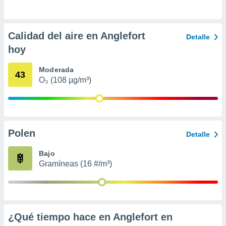
ento u
 de datos
Calidad del aire en Anglefort
er momento
Detalle
ic en
hoy
o en
Moderada
43
 Cookies
en
O₃ (108 µg/m³)
eb.
y
socios
el
Polen
Detalle
to de
Bajo
Gramíneas (16 #/m³)
la
 en un
 y/o acceder
 de datos
ara
 anuncios
¿Qué tiempo hace en Anglefort en
ar perfiles