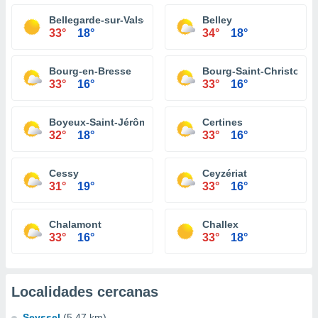
Bellegarde-sur-Valserine
Belley
33°
18°
34°
18°
Bourg-en-Bresse
Bourg-Saint-Christophe
33°
16°
33°
16°
Boyeux-Saint-Jérôme
Certines
32°
18°
33°
16°
Cessy
Ceyzériat
31°
19°
33°
16°
Chalamont
Challex
33°
16°
33°
18°
Localidades cercanas
Seyssel
(5.47 km)