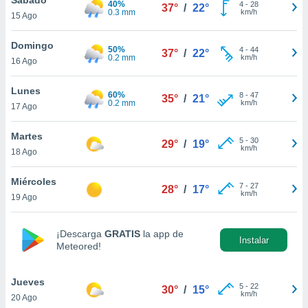
40%
4
-
28
37°
/
22°
0.3 mm
km/h
15 Ago
do en
 mismo.
sultar más
Domingo
50%
4
-
44
37°
/
22°
 en nuestra
0.2 mm
km/h
16 Ago
 Cookies
y
ualquier
Lunes
60%
8
-
47
35°
/
21°
0.2 mm
km/h
17 Ago
ento
 botón
ación de
Martes
5
-
30
29°
/
19°
kies
km/h
18 Ago
 disponible
e nuestra
Miércoles
7
-
27
.
28°
/
17°
km/h
19 Ago
IVAMENTE,
¡Descarga
GRATIS
la app de
Instalar
Meteored!
as
 a cookies
Jueves
 no aceptar
5
-
22
30°
/
15°
km/h
20 Ago
ón de