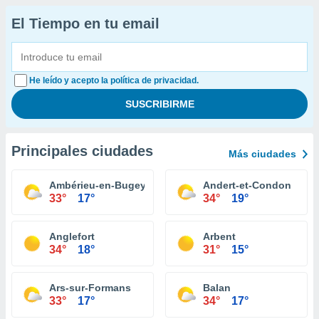
El Tiempo en tu email
He leído y acepto la política de privacidad.
Principales ciudades
Más ciudades
Ambérieu-en-Bugey
Andert-et-Condon
33°
17°
34°
19°
Anglefort
Arbent
34°
18°
31°
15°
Ars-sur-Formans
Balan
33°
17°
34°
17°