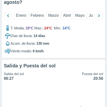
agosto
?
idad
a, utilizar
a
Enero
Febrero
Marzo
Abril
Mayo
Junio
Ju
 la
da, crear un
T. Media:
19°C
Max.:
24°C
Min:
14°C
personalizar
o, uso de
Días de lluvia:
14
días
a la
Acum. de lluvia:
130 mm
e contenido
do, medir el
Viento medio:
6 km/h
 de la
medir el
 del
Salida y Puesta del sol
 comprender
 través de
Salida del sol
Puesta del sol
s o a través
06:27
20:56
nación de
edentes de
fuentes,
y mejora de
os, uso de
ados con el