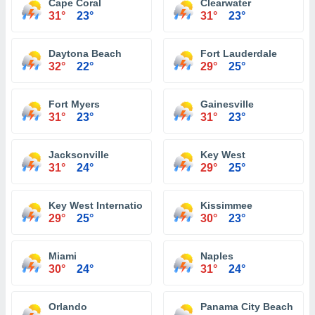
Cape Coral
Clearwater
31°
23°
31°
23°
Daytona Beach
Fort Lauderdale
32°
22°
29°
25°
Fort Myers
Gainesville
31°
23°
31°
23°
Jacksonville
Key West
31°
24°
29°
25°
Key West International Airport
Kissimmee
29°
25°
30°
23°
Miami
Naples
30°
24°
31°
24°
Orlando
Panama City Beach