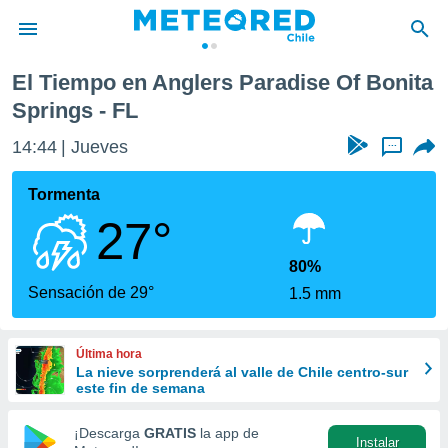
Of Bonita Springs
El Tiempo en Anglers Paradise Of Bonita
privacidad
Springs - FL
o de
eteored.cl)
14:44
Jueves
...
borado por
es para
Tormenta
ue la
 que se
27°
e calidad.
eder a este
80%
ediante las
Sensación de 29°
opciones:
1.5 mm
ookies y
e forma
Última hora
La nieve sorprenderá al valle de Chile centro-sur
este fin de semana
d digital
ada, basada
¡Descarga
GRATIS
la app de
mación
Instalar