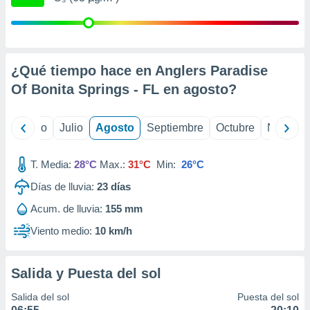
 seleccionar
o.
calización
precisa e
ión mediante
¿Qué tiempo hace en Anglers Paradise
Of Bonita Springs - FL en
agosto
?
, publicidad
dos,
yo
Junio
Julio
Agosto
Septiembre
Octubre
Noviemb
 publicidad
,
ón de
T. Media:
28°C
Max.:
31°C
Min:
26°C
 desarrollo
s.
Días de lluvia:
23
días
tros 1199
Acum. de lluvia:
155 mm
ios
Viento medio:
10 km/h
Salida y Puesta del sol
Salida del sol
Puesta del sol