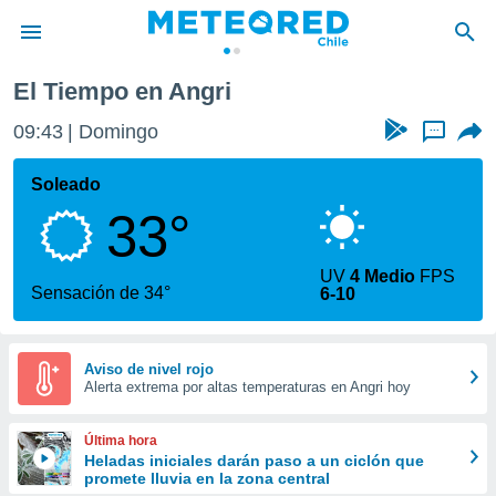
El Tiempo en Angri
privacidad
09:43
Domingo
...
o de
eteored.cl)
borado por
Soleado
es para
33°
ue la
 que se
e calidad.
UV
4 Medio
FPS
eder a este
Sensación de 34°
6-10
ediante las
opciones:
ookies y
Aviso de nivel rojo
Alerta extrema por altas temperaturas en Angri hoy
e forma
d digital
Última hora
ada, basada
Heladas iniciales darán paso a un ciclón que
promete lluvia en la zona central
mación