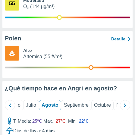
Moderada
 seleccionar
55
o.
O₃ (144 µg/m³)
calización
precisa e
ión mediante
Polen
, publicidad
Detalle
dos,
Alto
 publicidad
Artemisa (55 #/m³)
,
ón de
 desarrollo
s.
¿Qué tiempo hace en Angri en
agosto
?
tros 1199
ios
yo
Junio
Julio
Agosto
Septiembre
Octubre
Noviemb
T. Media:
25°C
Max.:
27°C
Min:
22°C
Días de lluvia:
4
días