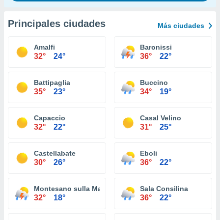
Principales ciudades
Más ciudades
Amalfi
Baronissi
32°
24°
36°
22°
Battipaglia
Buccino
35°
23°
34°
19°
Capaccio
Casal Velino
32°
22°
31°
25°
Castellabate
Eboli
30°
26°
36°
22°
Montesano sulla Marcellana
Sala Consilina
32°
18°
36°
22°