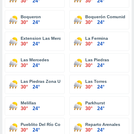
30°
24°
30°
24°
Boqueron
Boquerón Comunidad
30°
24°
30°
24°
Extension Las Mercedes
La Fermina
30°
24°
30°
24°
Las Mercedes
Las Piedras
30°
24°
30°
24°
Las Piedras Zona Urbana
Las Torres
30°
24°
30°
24°
Melillas
Parkhurst
30°
24°
30°
24°
Pueblito Del Río Comunidad
Reparto Arenales
30°
24°
30°
24°