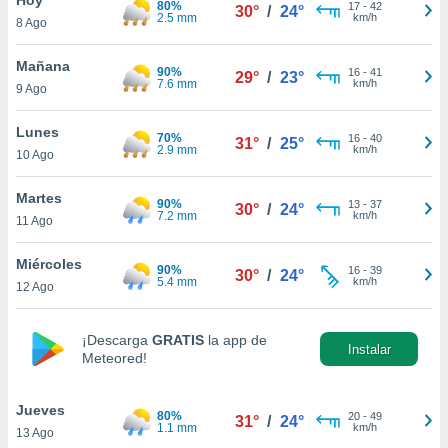
80%
17
-
42
30°
/
24°
2.5 mm
km/h
8 Ago
do en
 mismo.
sultar más
Mañana
90%
16
-
41
29°
/
23°
 en nuestra
7.6 mm
km/h
9 Ago
 Cookies
y
ualquier
Lunes
70%
16
-
40
31°
/
25°
2.9 mm
km/h
10 Ago
ento
 botón
ación de
Martes
90%
13
-
37
30°
/
24°
kies
7.2 mm
km/h
11 Ago
 disponible
e nuestra
Miércoles
90%
16
-
39
.
30°
/
24°
5.4 mm
km/h
12 Ago
IVAMENTE,
¡Descarga
GRATIS
la app de
Instalar
Meteored!
as
 a cookies
Jueves
 no aceptar
80%
20
-
49
31°
/
24°
1.1 mm
km/h
13 Ago
ón de