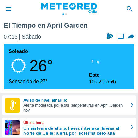
El Tiempo en April Garden
privacidad
07:13
Sábado
...
o de
eteored.cl)
borado por
Soleado
es para
26°
ue la
 que se
e calidad.
Este
eder a este
Sensación de 27°
10
21 km/h
ediante las
opciones:
Aviso de nivel amarillo
ookies y
Alerta moderada por altas temperaturas en April Garden
e forma
hoy
d digital
Última hora
ada, basada
Un sistema de altura traerá intensas lluvias al
Norte de Chile: alerta por isoterma cero alta
mación