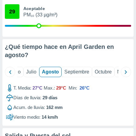
 seleccionar
o.
Aceptable
29
PM₁₀ (33 µg/m³)
calización
precisa e
ión mediante
, publicidad
¿Qué tiempo hace en April Garden en
dos,
agosto
?
 publicidad
,
ón de
yo
Junio
Julio
Agosto
Septiembre
Octubre
Noviemb
 desarrollo
s.
T. Media:
27°C
Max.:
29°C
Min:
26°C
tros 1199
ios
Días de lluvia:
29
días
Acum. de lluvia:
162 mm
Viento medio:
14 km/h
Salida y Puesta del sol