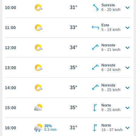
estra
Sureste
31°
10:00
ara seguir
6
-
20
km/h
e contenido
stándares
ACEPTAR
sin coste.
Este
33°
11:00
Y
5
-
19
km/h
CONTINUAR
 botón
continuar",
Noreste
der a la
34°
12:00
CONFIGURACIÓN
6
-
21
km/h
ndo la
 de todas
, ya sean
Noreste
35°
13:00
de nuestros
8
-
24
km/h
 nos
Noreste
 y análisis
35°
14:00
9
-
25
km/h
tamiento en
b, así como
un perfil
Norte
35°
15:00
para
9
-
25
km/h
ublicidad y
Norte
30%
do en
31°
16:00
0.3 mm
16
-
37
km/h
 mismo.