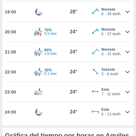
te
 de que
Noreste
28°
19:00
talarán
8
-
29
km/h
e sean
para
Noreste
70%
a
24°
20:00
5.5 mm
6
-
37
km/h
por el sitio
o se
cookies para
Noreste
60%
24°
21:00
1.6 mm
4
-
15
km/h
nto ni para
licidad o
Sureste
30%
24°
22:00
0.1 mm
3
-
8
km/h
ado, aunque
sualizar
general no
Este
24°
23:00
ada. Puedes
7
-
11
km/h
 instalación
y acceder a
Este
io web a
24°
24:00
6
-
13
km/h
ste abono
 botón
.
Gráfica del tiempo por horas en Aquiles