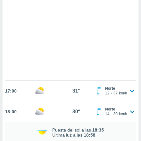
sultar más
 en nuestra
 Cookies
y
ualquier
ento
 botón
ación de
kies
 disponible
e nuestra
.
IVAMENTE,
Norte
31°
17:00
12
-
37
km/h
as
 a cookies
Norte
30°
18:00
 no aceptar
14
-
30
km/h
ón de
uedes
Puesta del sol a las
18:35
uestro sitio
Última luz a las
18:58
ed.cl. En