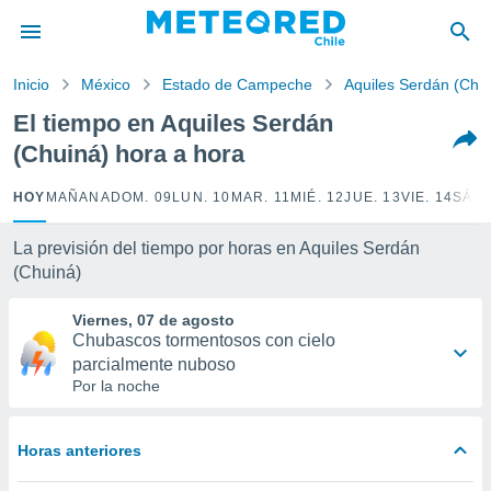
privacidad
o de
Inicio
México
Estado de Campeche
Aquiles Serdán (Chu
eteored.cl)
borado por
El tiempo en Aquiles Serdán
es para
(Chuiná) hora a hora
ue la
 que se
e calidad.
HOY
MAÑANA
DOM. 09
LUN. 10
MAR. 11
MIÉ. 12
JUE. 13
VIE. 14
SÁB.
eder a este
ediante las
La previsión del tiempo por horas en Aquiles Serdán
opciones:
(Chuiná)
ookies y
Viernes, 07 de agosto
e forma
Chubascos tormentosos con cielo
parcialmente nuboso
d digital
Por la noche
ada, basada
mación
ediante
Horas anteriores
ecnologías
nos permite