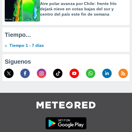
Aire polar avanza por Chile: frente frío
precisa e
dejará nieve en cotas bajas del sur y
ión mediante
centro del país este fin de semana
, publicidad
dos,
Tiempo...
 publicidad
,
Tiempo 1 - 7 días
ón de
 desarrollo
s.
Síguenos
tros 1199
ios