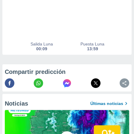
er momento
ic en
o en
 Cookies
en
eb.
Salida Luna
Puesta Luna
y
00:09
13:59
socios
el
to de
Compartir predicción
la
 en un
 y/o acceder
 de datos
Noticias
Últimas noticias
ara
 anuncios
ar perfiles
idad
a, utilizar
a