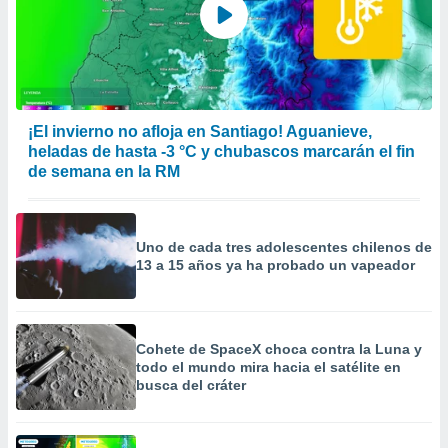
 la
da, crear un
personalizar
o, uso de
a la
e contenido
¡El invierno no afloja en Santiago! Aguanieve,
do, medir el
heladas de hasta -3 °C y chubascos marcarán el fin
 de la
de semana en la RM
medir el
 del
 comprender
 través de
Uno de cada tres adolescentes chilenos de
s o a través
13 a 15 años ya ha probado un vapeador
nación de
edentes de
fuentes,
y mejora de
Cohete de SpaceX choca contra la Luna y
os, uso de
todo el mundo mira hacia el satélite en
ados con el
busca del cráter
 seleccionar
o.
calización