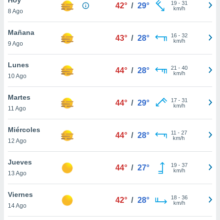
19
-
31
42°
/
29°
km/h
8 Ago
do en
 mismo.
sultar más
Mañana
16
-
32
43°
/
28°
 en nuestra
km/h
9 Ago
 Cookies
y
ualquier
Lunes
21
-
40
44°
/
28°
km/h
10 Ago
ento
 botón
ación de
Martes
17
-
31
44°
/
29°
kies
km/h
11 Ago
 disponible
e nuestra
Miércoles
11
-
27
.
44°
/
28°
km/h
12 Ago
IVAMENTE,
Jueves
19
-
37
44°
/
27°
km/h
13 Ago
as
 a cookies
Viernes
18
-
36
42°
/
28°
km/h
 no aceptar
14 Ago
ón de