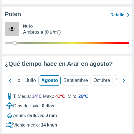
 seleccionar
o.
Polen
Detalle
calización
precisa e
Nulo
ión mediante
Ambrosía (0 #/m³)
, publicidad
dos,
 publicidad
,
¿Qué tiempo hace en Arar en
agosto
?
ón de
 desarrollo
s.
yo
Junio
Julio
Agosto
Septiembre
Octubre
Noviemb
tros 1199
ios
T. Media:
34°C
Max.:
41°C
Min:
26°C
Días de lluvia:
0
días
Acum. de lluvia:
0 mm
Viento medio:
14 km/h