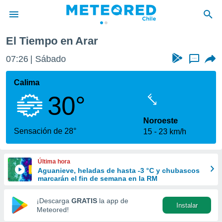
El Tiempo en Arar
privacidad
07:26
Sábado
...
o de
eteored.cl)
borado por
Calima
es para
30°
ue la
 que se
e calidad.
Noroeste
eder a este
Sensación de 28°
15
23 km/h
ediante las
opciones:
Última hora
ookies y
Aguanieve, heladas de hasta -3 °C y chubascos
e forma
marcarán el fin de semana en la RM
d digital
¡Descarga
GRATIS
la app de
Instalar
ada, basada
Meteored!
mación